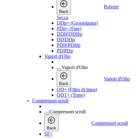
Polvere
Back
Secca
DDp+ (Grossolastra)
PDp+ (Fine)
DDH|DDHp
DD|DDp
PDH|PDHp
PD|PDp
Vapori d'Olio
Vapori d'Olio
Vapori d'Olio
Back
QD+ (Filtro di linea)
QDT+ (Torre)
Compressori scroll
Compressori scroll
Compressori scroll
Back
SF+