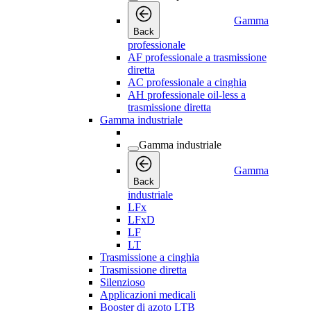
Gamma
Back
professionale
AF professionale a trasmissione
diretta
AC professionale a cinghia
AH professionale oil-less a
trasmissione diretta
Gamma industriale
Gamma industriale
Gamma
Back
industriale
LFx
LFxD
LF
LT
Trasmissione a cinghia
Trasmissione diretta
Silenzioso
Applicazioni medicali
Booster di azoto LTB