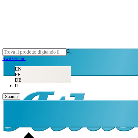
Switzerland
EN
FR
DE
IT
Search