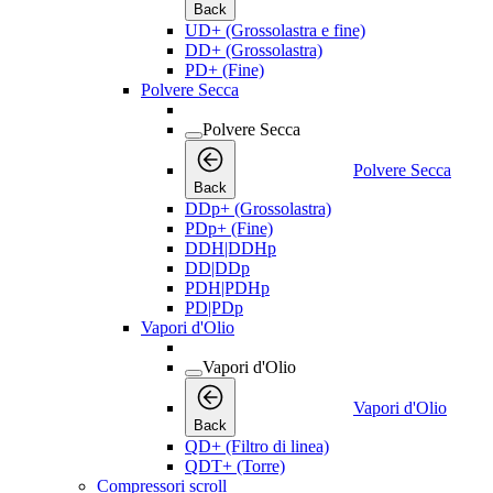
Back
UD+ (Grossolastra e fine)
DD+ (Grossolastra)
PD+ (Fine)
Polvere Secca
Polvere Secca
Polvere Secca
Back
DDp+ (Grossolastra)
PDp+ (Fine)
DDH|DDHp
DD|DDp
PDH|PDHp
PD|PDp
Vapori d'Olio
Vapori d'Olio
Vapori d'Olio
Back
QD+ (Filtro di linea)
QDT+ (Torre)
Compressori scroll