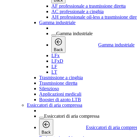
Back
AF professionale a trasmissione diretta
AC professionale a cinghia
AH professionale oil-less a trasmissione dire
Gamma industriale
Gamma industriale
Gamma industriale
Back
LFx
LFxD
LF
LT
Trasmissione a cinghia
Trasmissione diretta
Silenzioso
Applicazioni medicali
Booster di azoto LTB
Essiccatori di aria compressa
Essiccatori di aria compressa
Essiccatori di aria compre
Back