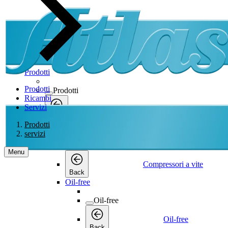
Prodotti
Prodotti
Prodotti
Ricambi
Servizi
Prodotti
Back
Prodotti
Compressori a vite
servizi
Compressori a vite
Menu
Compressori a vite
Back
Oil-free
Oil-free
Oil-free
Back