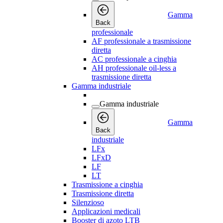
Gamma
Back
professionale
AF professionale a trasmissione
diretta
AC professionale a cinghia
AH professionale oil-less a
trasmissione diretta
Gamma industriale
Gamma industriale
Gamma
Back
industriale
LFx
LFxD
LF
LT
Trasmissione a cinghia
Trasmissione diretta
Silenzioso
Applicazioni medicali
Booster di azoto LTB