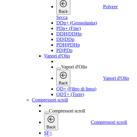
Polvere
Back
Secca
DDp+ (Grossolastra)
PDp+ (Fine)
DDH|DDHp
DD|DDp
PDH|PDHp
PD|PDp
Vapori d'Olio
Vapori d'Olio
Vapori d'Olio
Back
QD+ (Filtro di linea)
QDT+ (Torre)
Compressori scroll
Compressori scroll
Compressori scroll
Back
SF+