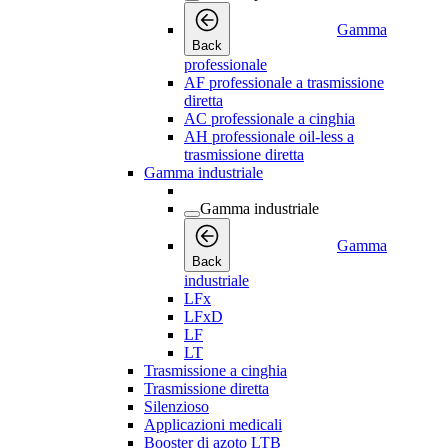
Gamma
Back
professionale
AF professionale a trasmissione
diretta
AC professionale a cinghia
AH professionale oil-less a
trasmissione diretta
Gamma industriale
Gamma industriale
Gamma
Back
industriale
LFx
LFxD
LF
LT
Trasmissione a cinghia
Trasmissione diretta
Silenzioso
Applicazioni medicali
Booster di azoto LTB