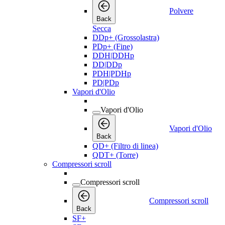
Polvere
Back
Secca
DDp+ (Grossolastra)
PDp+ (Fine)
DDH|DDHp
DD|DDp
PDH|PDHp
PD|PDp
Vapori d'Olio
Vapori d'Olio
Vapori d'Olio
Back
QD+ (Filtro di linea)
QDT+ (Torre)
Compressori scroll
Compressori scroll
Compressori scroll
Back
SF+