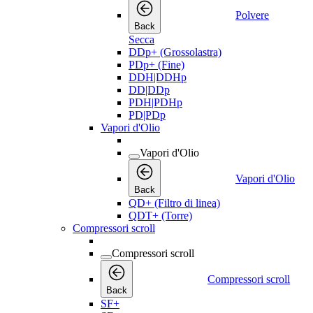
Polvere
Back
Secca
DDp+ (Grossolastra)
PDp+ (Fine)
DDH|DDHp
DD|DDp
PDH|PDHp
PD|PDp
Vapori d'Olio
Vapori d'Olio
Vapori d'Olio
Back
QD+ (Filtro di linea)
QDT+ (Torre)
Compressori scroll
Compressori scroll
Compressori scroll
Back
SF+