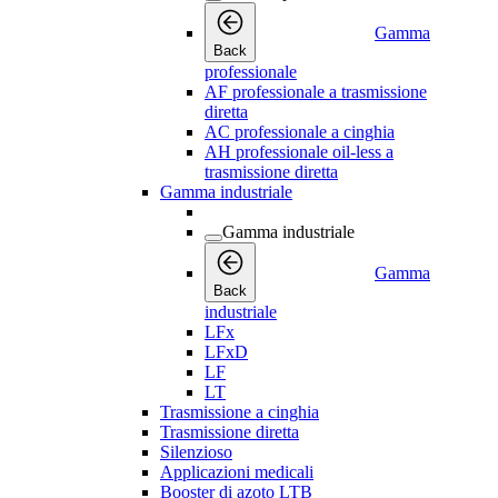
Gamma
Back
professionale
AF professionale a trasmissione
diretta
AC professionale a cinghia
AH professionale oil-less a
trasmissione diretta
Gamma industriale
Gamma industriale
Gamma
Back
industriale
LFx
LFxD
LF
LT
Trasmissione a cinghia
Trasmissione diretta
Silenzioso
Applicazioni medicali
Booster di azoto LTB