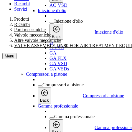
Ricambi
AQ VSD
Servizi
Iniezione d'olio
Prodotti
Iniezione d'olio
Ricambi
Parti meccaniche
Iniezione d'olio
Valvole meccaniche
Back
Altre valvole meccaniche
G
VALVE ASSEMBLY DN80 FOR AIR TREATMENT EQU
G VSD
GA
Menu
GA FLX
GA VSD
GA VSDs
Compressori a pistone
Compressori a pistone
Compressori a pistone
Back
Gamma professionale
Gamma professionale
Gamma professiona