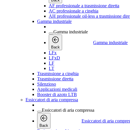
Back
AF professionale a trasmissione diretta
AC professionale a cinghia
AH professionale oil-less a trasmissione dire
Gamma industriale
Gamma industriale
Gamma industriale
Back
LFx
LFxD
LF
LT
Trasmissione a cinghia
Trasmissione diretta
Silenzioso
Applicazioni medicali
Booster di azoto LTB
Essiccatori di aria compressa
Essiccatori di aria compressa
Essiccatori di aria compre
Back