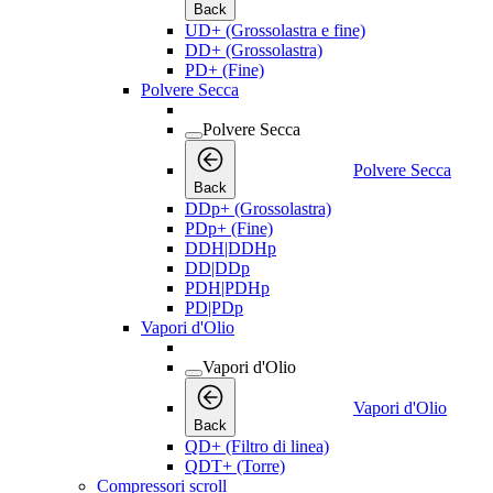
Back
UD+ (Grossolastra e fine)
DD+ (Grossolastra)
PD+ (Fine)
Polvere Secca
Polvere Secca
Polvere Secca
Back
DDp+ (Grossolastra)
PDp+ (Fine)
DDH|DDHp
DD|DDp
PDH|PDHp
PD|PDp
Vapori d'Olio
Vapori d'Olio
Vapori d'Olio
Back
QD+ (Filtro di linea)
QDT+ (Torre)
Compressori scroll