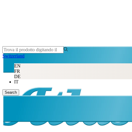
Switzerland
EN
FR
DE
IT
Search