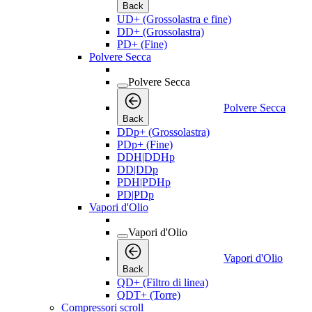
Back
UD+ (Grossolastra e fine)
DD+ (Grossolastra)
PD+ (Fine)
Polvere Secca
Polvere Secca
Polvere Secca
Back
DDp+ (Grossolastra)
PDp+ (Fine)
DDH|DDHp
DD|DDp
PDH|PDHp
PD|PDp
Vapori d'Olio
Vapori d'Olio
Vapori d'Olio
Back
QD+ (Filtro di linea)
QDT+ (Torre)
Compressori scroll