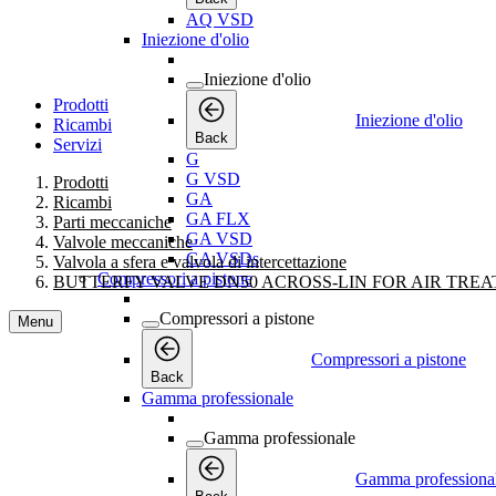
AQ VSD
Iniezione d'olio
Iniezione d'olio
Prodotti
Iniezione d'olio
Ricambi
Back
Servizi
G
G VSD
Prodotti
GA
Ricambi
GA FLX
Parti meccaniche
GA VSD
Valvole meccaniche
GA VSDs
Valvola a sfera e valvola di intercettazione
Compressori a pistone
BUTTERFY VALVE DN50 ACROSS-LIN FOR AIR TRE
Compressori a pistone
Menu
Compressori a pistone
Back
Gamma professionale
Gamma professionale
Gamma professiona