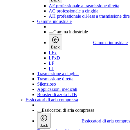
Back
AF professionale a trasmissione diretta
AC professionale a cinghia
AH professionale oil-less a trasmissione dire
Gamma industriale
Gamma industriale
Gamma industriale
Back
LFx
LFxD
LF
LT
Trasmissione a cinghia
Trasmissione diretta
Silenzioso
Applicazioni medicali
Booster di azoto LTB
Essiccatori di aria compressa
Essiccatori di aria compressa
Essiccatori di aria compre
Back