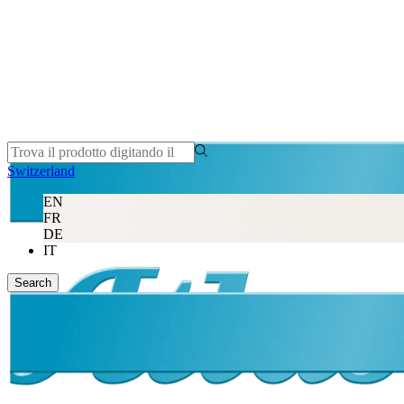
Switzerland
EN
FR
DE
IT
Search