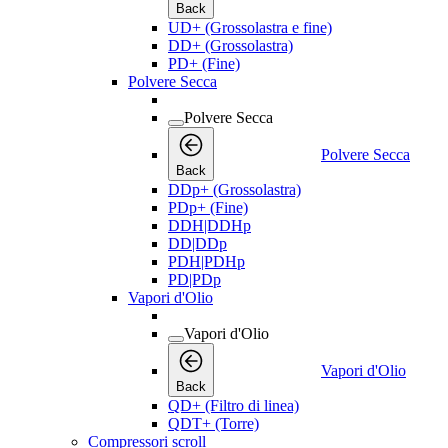
Back
UD+ (Grossolastra e fine)
DD+ (Grossolastra)
PD+ (Fine)
Polvere Secca
Polvere Secca
Polvere Secca
Back
DDp+ (Grossolastra)
PDp+ (Fine)
DDH|DDHp
DD|DDp
PDH|PDHp
PD|PDp
Vapori d'Olio
Vapori d'Olio
Vapori d'Olio
Back
QD+ (Filtro di linea)
QDT+ (Torre)
Compressori scroll