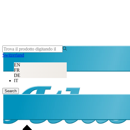
Switzerland
EN
FR
DE
IT
Search