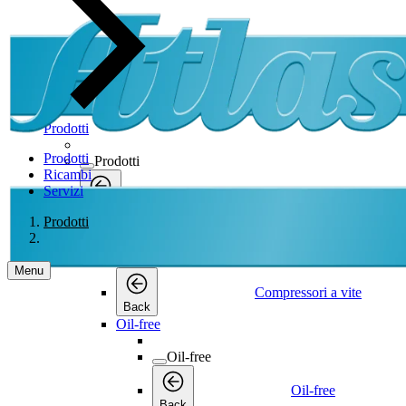
Prodotti
Prodotti
Prodotti
Ricambi
Servizi
Prodotti
Back
Prodotti
Compressori a vite
Compressori a vite
Menu
Compressori a vite
Back
Oil-free
Oil-free
Oil-free
Back