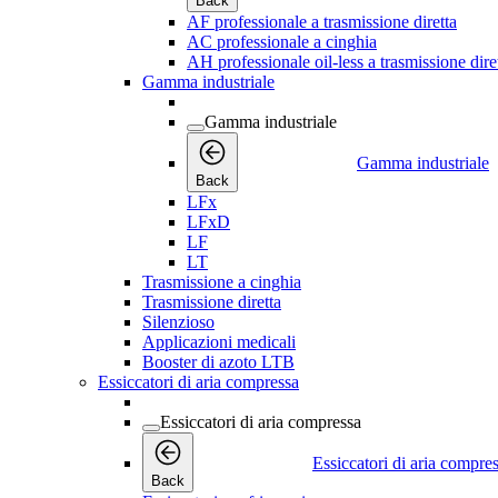
Back
AF professionale a trasmissione diretta
AC professionale a cinghia
AH professionale oil-less a trasmissione dire
Gamma industriale
Gamma industriale
Gamma industriale
Back
LFx
LFxD
LF
LT
Trasmissione a cinghia
Trasmissione diretta
Silenzioso
Applicazioni medicali
Booster di azoto LTB
Essiccatori di aria compressa
Essiccatori di aria compressa
Essiccatori di aria compre
Back