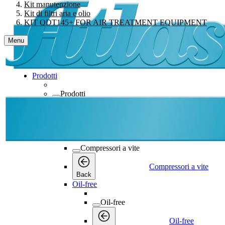
Kit manutenzione
Kit di filtri aria e olio
KIT QDT145+ FOR AIR TREATMENT EQUIPMENT
Menu
Prodotti
Prodotti
Prodotti
Back
Compressori a vite
Compressori a vite
Compressori a vite
Back
Oil-free
Oil-free
Oil-free