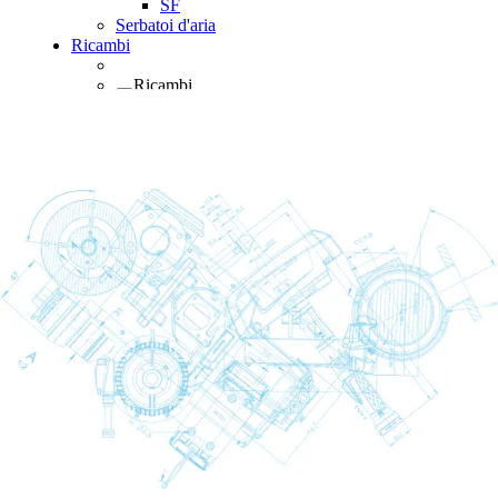
SF
Serbatoi d'aria
Ricambi
Ricambi
Ricambi
Back
Lubrificanti
Materiali di consumo
Materiali di consumo
Materiali di
Back
consumo
Kit manutenzione
Kit manutenzione
Kit
Back
manutenzione
Kit di filtri aria e olio
Kit di manutenzione