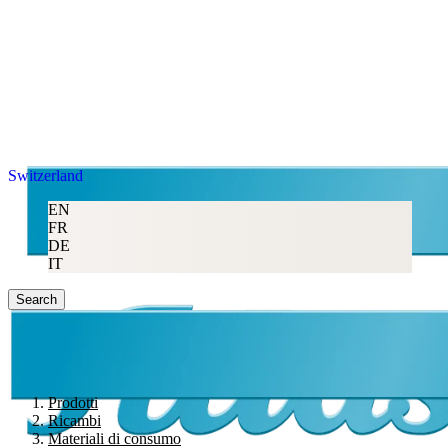
Switzerland
EN
FR
DE
IT
Search
Prodotti
Ricambi
Materiali di consumo