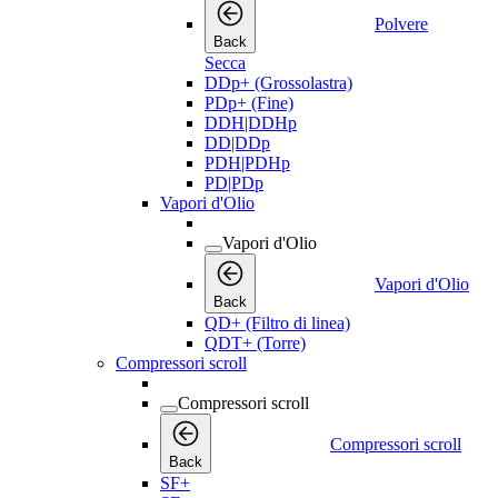
Polvere
Back
Secca
DDp+ (Grossolastra)
PDp+ (Fine)
DDH|DDHp
DD|DDp
PDH|PDHp
PD|PDp
Vapori d'Olio
Vapori d'Olio
Vapori d'Olio
Back
QD+ (Filtro di linea)
QDT+ (Torre)
Compressori scroll
Compressori scroll
Compressori scroll
Back
SF+