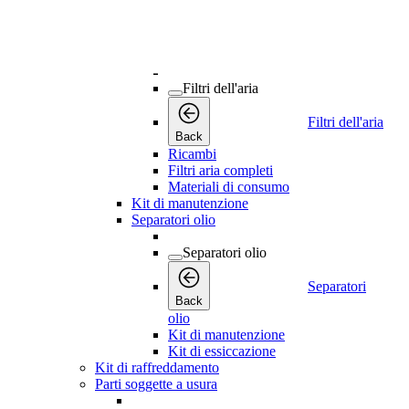
Kit di essiccazione
Kit di raffreddamento
Kit essiccatori
Filtri dell'aria
Filtri dell'aria
Filtri dell'aria
Back
Ricambi
Filtri aria completi
Materiali di consumo
Kit di manutenzione
Separatori olio
Separatori olio
Separatori
Back
olio
Kit di manutenzione
Kit di essiccazione
Kit di raffreddamento
Parti soggette a usura