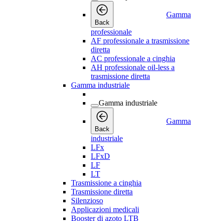
Gamma
Back
professionale
AF professionale a trasmissione
diretta
AC professionale a cinghia
AH professionale oil-less a
trasmissione diretta
Gamma industriale
Gamma industriale
Gamma
Back
industriale
LFx
LFxD
LF
LT
Trasmissione a cinghia
Trasmissione diretta
Silenzioso
Applicazioni medicali
Booster di azoto LTB