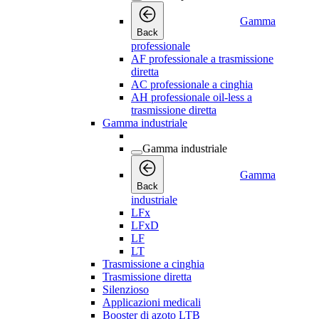
Gamma
Back
professionale
AF professionale a trasmissione
diretta
AC professionale a cinghia
AH professionale oil-less a
trasmissione diretta
Gamma industriale
Gamma industriale
Gamma
Back
industriale
LFx
LFxD
LF
LT
Trasmissione a cinghia
Trasmissione diretta
Silenzioso
Applicazioni medicali
Booster di azoto LTB