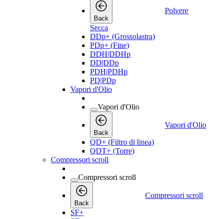
Polvere
Back
Secca
DDp+ (Grossolastra)
PDp+ (Fine)
DDH|DDHp
DD|DDp
PDH|PDHp
PD|PDp
Vapori d'Olio
Vapori d'Olio
Vapori d'Olio
Back
QD+ (Filtro di linea)
QDT+ (Torre)
Compressori scroll
Compressori scroll
Compressori scroll
Back
SF+