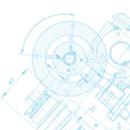
Essiccatori a refrigerazione
Essiccatori a refrigerazione
Essiccatori a refrig
Back
FX
FD
Essiccatori ad adsorbimento
Essiccatori ad adsorbimento
Essiccatori ad adso
Back
CD
CD+
Essiccatori a membrana
Essiccatori a membrana
Essiccatori a memb
Back
SMD
Trattamento della condensa