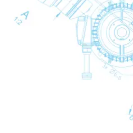
Trattamento della condensa
Trattamento della condens
Back
Scaricatori meccanici
Scaricatori meccanici
Scaricatori meccani
Back
WD
Scaricatori elettronici
Scaricatori elettronici
Scaricatori elettroni
Back
IWD
Scaricatori temporizzati
Scaricatori temporizzati
Scaricatori temporiz
Back
TWD