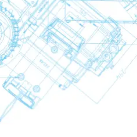
a
ci
ci
zati