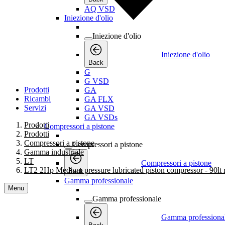
AQ VSD
Iniezione d'olio
Iniezione d'olio
Iniezione d'olio
Back
G
G VSD
Prodotti
GA
Ricambi
GA FLX
Servizi
GA VSD
GA VSDs
Prodotti
Compressori a pistone
Prodotti
Compressori a pistone
Compressori a pistone
Gamma industriale
LT
Compressori a pistone
LT2 2Hp Medium pressure lubricated piston compressor - 90lt 
Back
Gamma professionale
Menu
Gamma professionale
Gamma professiona