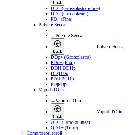
Back
UD+ (Grossolastra e fine)
DD+ (Grossolastra)
PD+ (Fine)
Polvere Secca
Polvere Secca
Polvere Secca
Back
DDp+ (Grossolastra)
PDp+ (Fine)
DDH|DDHp
DD|DDp
PDH|PDHp
PD|PDp
Vapori d'Olio
Vapori d'Olio
Vapori d'Olio
Back
QD+ (Filtro di linea)
QDT+ (Torre)
Compressori scroll