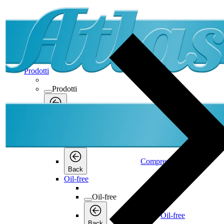
Prodotti
Prodotti
Prodotti
Back
Compressori a vite
Compressori a vite
Compressori a vite
Back
Oil-free
Oil-free
Oil-free
Back