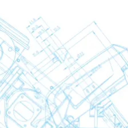
erazione
rbimento
rana