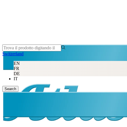
Switzerland
EN
FR
DE
IT
Search