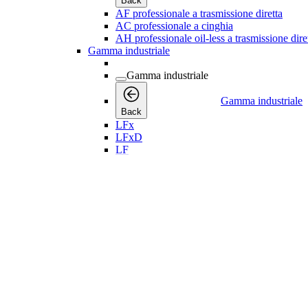
Back
AF professionale a trasmissione diretta
AC professionale a cinghia
AH professionale oil-less a trasmissione dire
Gamma industriale
Gamma industriale
Gamma industriale
Back
LFx
LFxD
LF
LT
Trasmissione a cinghia
Trasmissione diretta
Silenzioso
Applicazioni medicali
Booster di azoto LTB
Essiccatori di aria compressa
Essiccatori di aria compressa
Essiccatori di aria compre
Back