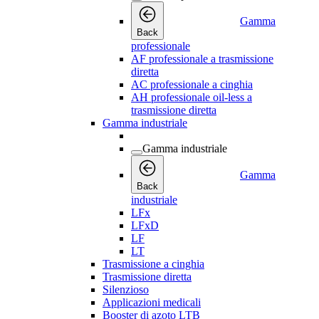
Gamma
Back
professionale
AF professionale a trasmissione
diretta
AC professionale a cinghia
AH professionale oil-less a
trasmissione diretta
Gamma industriale
Gamma industriale
Gamma
Back
industriale
LFx
LFxD
LF
LT
Trasmissione a cinghia
Trasmissione diretta
Silenzioso
Applicazioni medicali
Booster di azoto LTB