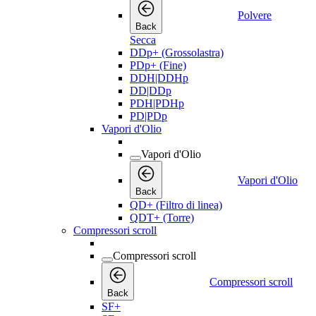
Polvere
Back
Secca
DDp+ (Grossolastra)
PDp+ (Fine)
DDH|DDHp
DD|DDp
PDH|PDHp
PD|PDp
Vapori d'Olio
Vapori d'Olio
Vapori d'Olio
Back
QD+ (Filtro di linea)
QDT+ (Torre)
Compressori scroll
Compressori scroll
Compressori scroll
Back
SF+