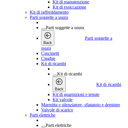
Kit di manutenzione
Kit di essiccazione
Kit di raffreddamento
Parti soggette a usura
Parti soggette a usura
Parti soggette a
Back
usura
Cuscinetti
Cinghie
Kit di ricambi
Kit di ricambi
Kit di ricambi
Back
Kit di guarnizioni e tenute
Kit valvole
Marmitta e silenziatore, sfiatatoio e demister
Valvole di scarico
Parti elettriche
Parti elettriche