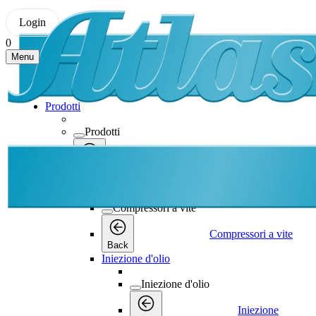
Login
0
Menu
Prodotti
Prodotti
Prodotti
Back
Compressori a vite
Compressori a vite
Compressori a vite
Back
Iniezione d'olio
Iniezione d'olio
Iniezione