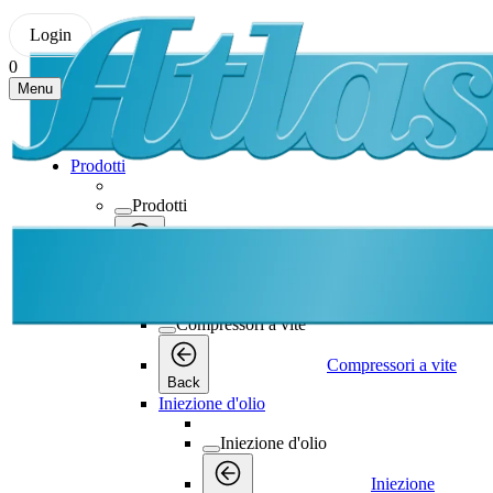
Login
0
Menu
Prodotti
Prodotti
Prodotti
Back
Compressori a vite
Compressori a vite
Compressori a vite
Back
Iniezione d'olio
Iniezione d'olio
Iniezione