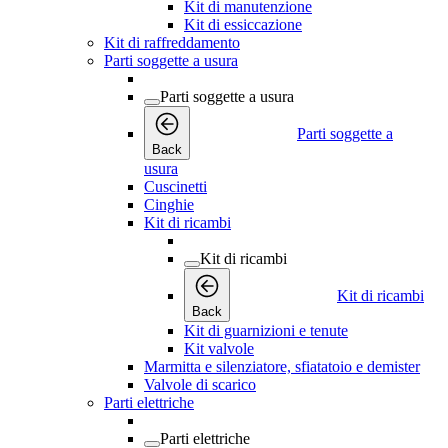
Kit di manutenzione
Kit di essiccazione
Kit di raffreddamento
Parti soggette a usura
Parti soggette a usura
Parti soggette a
Back
usura
Cuscinetti
Cinghie
Kit di ricambi
Kit di ricambi
Kit di ricambi
Back
Kit di guarnizioni e tenute
Kit valvole
Marmitta e silenziatore, sfiatatoio e demister
Valvole di scarico
Parti elettriche
Parti elettriche