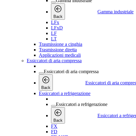
Gamma industriale
Gamma industriale
Back
LFx
LFxD
LF
LT
Trasmissione a cinghia
Trasmissione diretta
Applicazioni medicali
Essiccatori di aria compressa
Essiccatori di aria compressa
Essiccatori di aria compre
Back
Essiccatori a refrigerazione
Essiccatori a refrigerazione
Essiccatori a refrig
Back
FX
FD