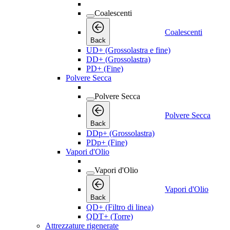
Coalescenti
Coalescenti
Back
UD+ (Grossolastra e fine)
DD+ (Grossolastra)
PD+ (Fine)
Polvere Secca
Polvere Secca
Polvere Secca
Back
DDp+ (Grossolastra)
PDp+ (Fine)
Vapori d'Olio
Vapori d'Olio
Vapori d'Olio
Back
QD+ (Filtro di linea)
QDT+ (Torre)
Attrezzature rigenerate