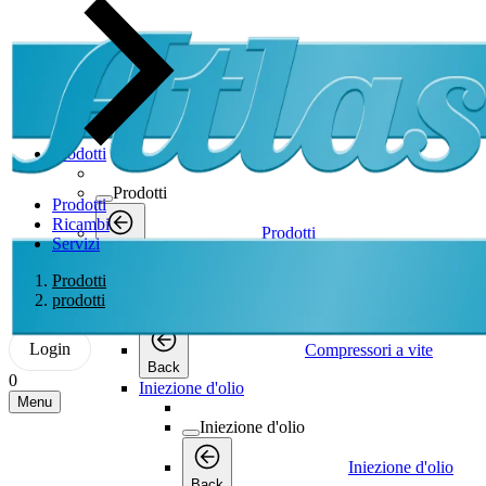
Prodotti
Prodotti
Prodotti
Ricambi
Prodotti
Servizi
Back
Compressori a vite
Prodotti
prodotti
Compressori a vite
Login
Compressori a vite
Back
0
Iniezione d'olio
Menu
Iniezione d'olio
Iniezione d'olio
Back