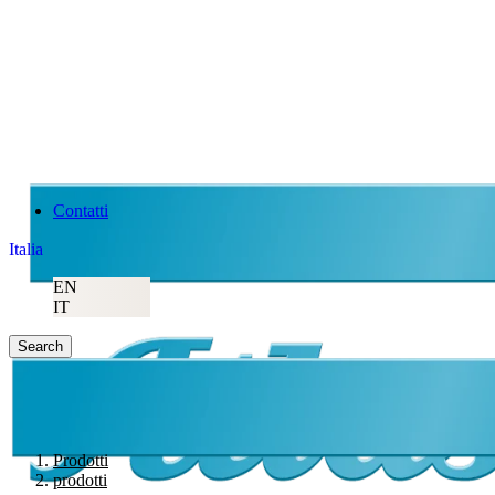
Contatti
Italia
EN
IT
Search
Prodotti
prodotti