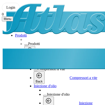
Login
0
Menu
Prodotti
Prodotti
Prodotti
Back
Compressori a vite
Compressori a vite
Compressori a vite
Back
Iniezione d'olio
Iniezione d'olio
Iniezione