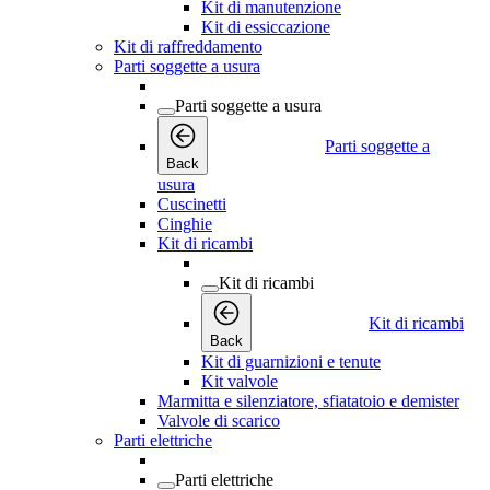
Kit di manutenzione
Kit di essiccazione
Kit di raffreddamento
Parti soggette a usura
Parti soggette a usura
Parti soggette a
Back
usura
Cuscinetti
Cinghie
Kit di ricambi
Kit di ricambi
Kit di ricambi
Back
Kit di guarnizioni e tenute
Kit valvole
Marmitta e silenziatore, sfiatatoio e demister
Valvole di scarico
Parti elettriche
Parti elettriche