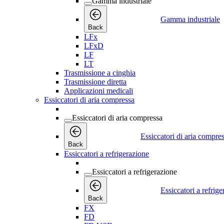
Gamma industriale
Gamma industriale
Back
LFx
LFxD
LF
LT
Trasmissione a cinghia
Trasmissione diretta
Applicazioni medicali
Essiccatori di aria compressa
Essiccatori di aria compressa
Essiccatori di aria compre
Back
Essiccatori a refrigerazione
Essiccatori a refrigerazione
Essiccatori a refrig
Back
FX
FD