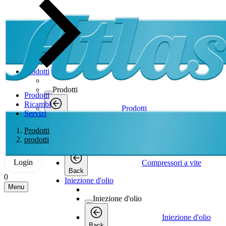
Prodotti
Prodotti
Prodotti
Ricambi
Prodotti
Servizi
Back
Compressori a vite
Prodotti
prodotti
Compressori a vite
Login
Compressori a vite
Back
0
Iniezione d'olio
Menu
Iniezione d'olio
Iniezione d'olio
Back