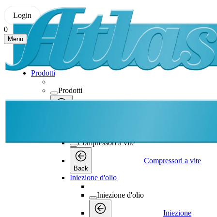
Login
0
Menu
Prodotti
Prodotti
Prodotti
Back
Compressori a vite
Compressori a vite
Compressori a vite
Back
Iniezione d'olio
Iniezione d'olio
Iniezione