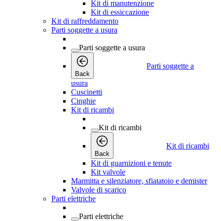
Kit di manutenzione
Kit di essiccazione
Kit di raffreddamento
Parti soggette a usura
Parti soggette a usura
Parti soggette a
Back
usura
Cuscinetti
Cinghie
Kit di ricambi
Kit di ricambi
Kit di ricambi
Back
Kit di guarnizioni e tenute
Kit valvole
Marmitta e silenziatore, sfiatatoio e demister
Valvole di scarico
Parti elettriche
Parti elettriche