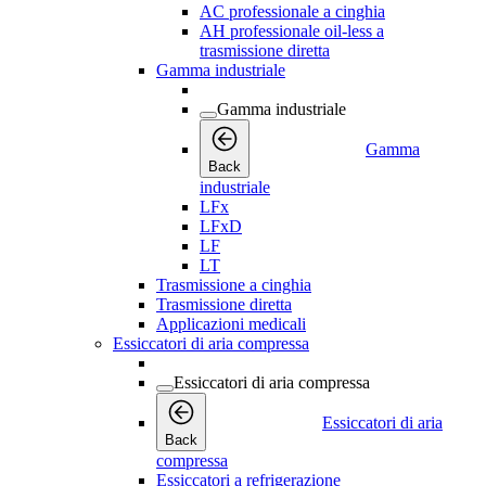
AC professionale a cinghia
AH professionale oil-less a
trasmissione diretta
Gamma industriale
Gamma industriale
Gamma
Back
industriale
LFx
LFxD
LF
LT
Trasmissione a cinghia
Trasmissione diretta
Applicazioni medicali
Essiccatori di aria compressa
Essiccatori di aria compressa
Essiccatori di aria
Back
compressa
Essiccatori a refrigerazione