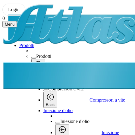
Login
0
Menu
Prodotti
Prodotti
Prodotti
Back
Compressori a vite
Compressori a vite
Compressori a vite
Back
Iniezione d'olio
Iniezione d'olio
Iniezione