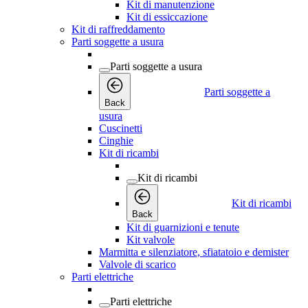
Kit di manutenzione
Kit di essiccazione
Kit di raffreddamento
Parti soggette a usura
Parti soggette a usura
Parti soggette a
Back
usura
Cuscinetti
Cinghie
Kit di ricambi
Kit di ricambi
Kit di ricambi
Back
Kit di guarnizioni e tenute
Kit valvole
Marmitta e silenziatore, sfiatatoio e demister
Valvole di scarico
Parti elettriche
Parti elettriche