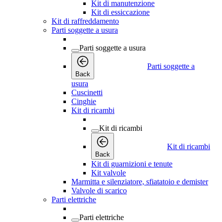
Kit di manutenzione
Kit di essiccazione
Kit di raffreddamento
Parti soggette a usura
Parti soggette a usura
Parti soggette a
Back
usura
Cuscinetti
Cinghie
Kit di ricambi
Kit di ricambi
Kit di ricambi
Back
Kit di guarnizioni e tenute
Kit valvole
Marmitta e silenziatore, sfiatatoio e demister
Valvole di scarico
Parti elettriche
Parti elettriche