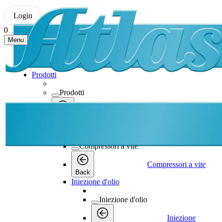
Login
0
Menu
Prodotti
Prodotti
Prodotti
Back
Compressori a vite
Compressori a vite
Compressori a vite
Back
Iniezione d'olio
Iniezione d'olio
Iniezione