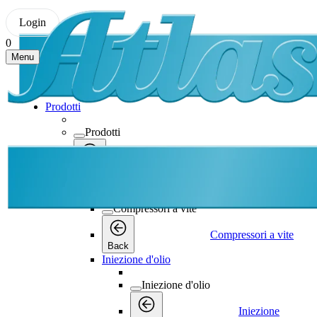
Login
0
Menu
Prodotti
Prodotti
Prodotti
Back
Compressori a vite
Compressori a vite
Compressori a vite
Back
Iniezione d'olio
Iniezione d'olio
Iniezione