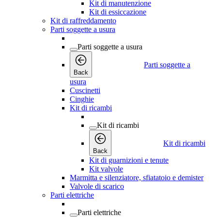
Kit di manutenzione
Kit di essiccazione
Kit di raffreddamento
Parti soggette a usura
Parti soggette a usura
Parti soggette a
Back
usura
Cuscinetti
Cinghie
Kit di ricambi
Kit di ricambi
Kit di ricambi
Back
Kit di guarnizioni e tenute
Kit valvole
Marmitta e silenziatore, sfiatatoio e demister
Valvole di scarico
Parti elettriche
Parti elettriche