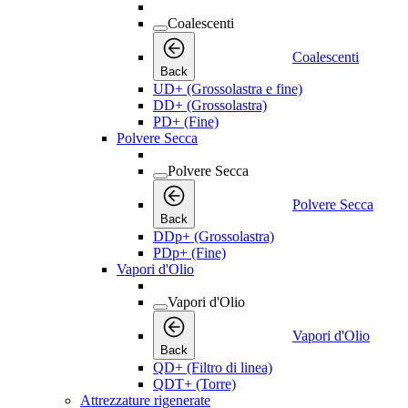
Coalescenti
Coalescenti
Back
UD+ (Grossolastra e fine)
DD+ (Grossolastra)
PD+ (Fine)
Polvere Secca
Polvere Secca
Polvere Secca
Back
DDp+ (Grossolastra)
PDp+ (Fine)
Vapori d'Olio
Vapori d'Olio
Vapori d'Olio
Back
QD+ (Filtro di linea)
QDT+ (Torre)
Attrezzature rigenerate