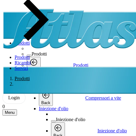
Prodotti
Prodotti
Prodotti
Ricambi
Prodotti
Servizi
Back
Compressori a vite
Prodotti
Compressori a vite
Login
Compressori a vite
Back
0
Iniezione d'olio
Menu
Iniezione d'olio
Iniezione d'olio
Back