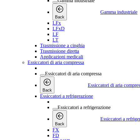
Gamma industriale
Gamma industriale
Back
LFx
LFxD
LF
LT
Trasmissione a cinghia
Trasmissione diretta
Applicazioni medicali
Essiccatori di aria compressa
Essiccatori di aria compressa
Essiccatori di aria compre
Back
Essiccatori a refrigerazione
Essiccatori a refrigerazione
Essiccatori a refrig
Back
FX
FD