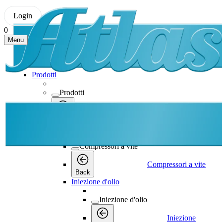
Login
0
Menu
Prodotti
Prodotti
Prodotti
Back
Compressori a vite
Compressori a vite
Compressori a vite
Back
Iniezione d'olio
Iniezione d'olio
Iniezione