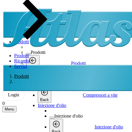
Prodotti
Prodotti
Prodotti
Ricambi
Prodotti
Servizi
Back
Compressori a vite
Prodotti
Compressori a vite
Login
Compressori a vite
Back
0
Iniezione d'olio
Menu
Iniezione d'olio
Iniezione d'olio
Back