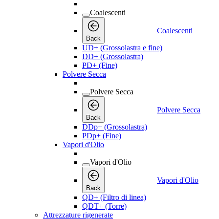
Coalescenti
Coalescenti
Back
UD+ (Grossolastra e fine)
DD+ (Grossolastra)
PD+ (Fine)
Polvere Secca
Polvere Secca
Polvere Secca
Back
DDp+ (Grossolastra)
PDp+ (Fine)
Vapori d'Olio
Vapori d'Olio
Vapori d'Olio
Back
QD+ (Filtro di linea)
QDT+ (Torre)
Attrezzature rigenerate