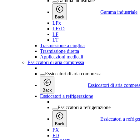
Gamma industriale
Gamma industriale
Back
LFx
LFxD
LF
LT
Trasmissione a cinghia
Trasmissione diretta
Applicazioni medicali
Essiccatori di aria compressa
Essiccatori di aria compressa
Essiccatori di aria compre
Back
Essiccatori a refrigerazione
Essiccatori a refrigerazione
Essiccatori a refrig
Back
FX
FD