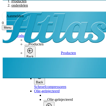
Producten
onderdelen
Aanmelden
0
Menu
Producten
Producten
Producten
Back
Schroefcompressoren
Schroefcompressoren
Back
Schroefcompressoren
Olie-geïnjecteerd
Olie-geïnjecteerd