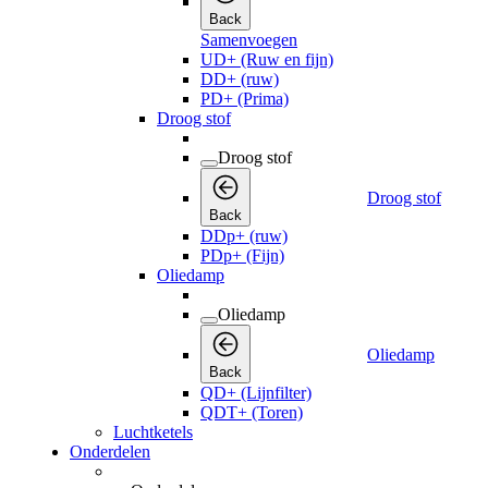
Back
Samenvoegen
UD+ (Ruw en fijn)
DD+ (ruw)
PD+ (Prima)
Droog stof
Droog stof
Droog stof
Back
DDp+ (ruw)
PDp+ (Fijn)
Oliedamp
Oliedamp
Oliedamp
Back
QD+ (Lijnfilter)
QDT+ (Toren)
Luchtketels
Onderdelen