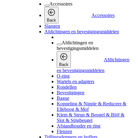
Accessoires
Accessoires
Back
Slangen
Afdichtingen en bevestigingsmiddelen
Afdichtingen en
bevestigingsmiddelen
Afdichtingen
Back
en bevestigingsmiddelen
O-ring
Wartels en adapters
Rondellen
Bevestigingen
Bague
Koppeling & Nipple & Reduceer &
Elleboog & Mof
Klem & Steun & Beugel & Blijf &
Slot & Stijgbeugel
Afstandhouder en ring
Flenzen
Trillingsdempers en buffers