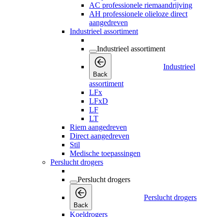
AC professionele riemaandrijving
AH professionele olieloze direct
aangedreven
Industrieel assortiment
Industrieel assortiment
Industrieel
Back
assortiment
LFx
LFxD
LF
LT
Riem aangedreven
Direct aangedreven
Stil
Medische toepassingen
Perslucht drogers
Perslucht drogers
Perslucht drogers
Back
Koeldrogers