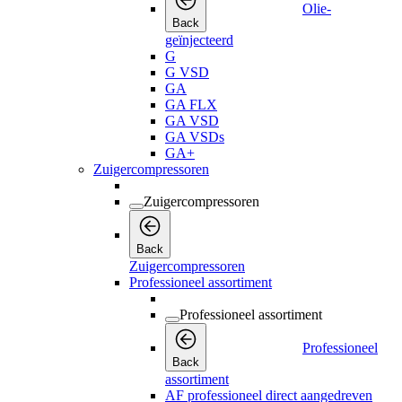
Olie-
Back
geïnjecteerd
G
G VSD
GA
GA FLX
GA VSD
GA VSDs
GA+
Zuigercompressoren
Zuigercompressoren
Back
Zuigercompressoren
Professioneel assortiment
Professioneel assortiment
Professioneel
Back
assortiment
AF professioneel direct aangedreven