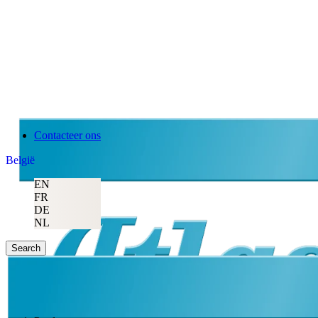
Contacteer ons
België
EN
FR
DE
NL
Search