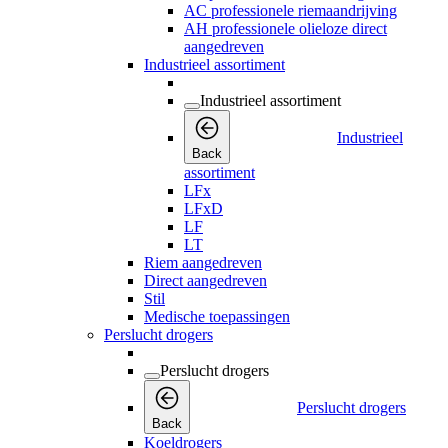
AC professionele riemaandrijving
AH professionele olieloze direct
aangedreven
Industrieel assortiment
Industrieel assortiment
Industrieel
Back
assortiment
LFx
LFxD
LF
LT
Riem aangedreven
Direct aangedreven
Stil
Medische toepassingen
Perslucht drogers
Perslucht drogers
Perslucht drogers
Back
Koeldrogers