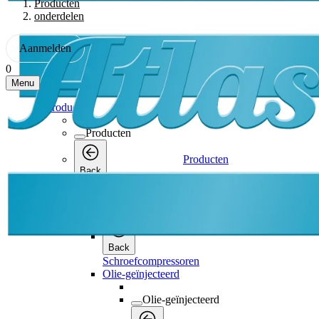
Producten
onderdelen
Aanmelden
0
Menu
Producten
Producten
Producten
Back
Schroefcompressoren
Schroefcompressoren
Back
Schroefcompressoren
Olie-geïnjecteerd
Olie-geïnjecteerd