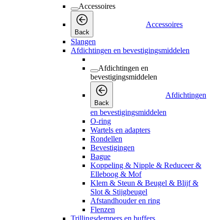
Accessoires
Accessoires
Back
Slangen
Afdichtingen en bevestigingsmiddelen
Afdichtingen en
bevestigingsmiddelen
Afdichtingen
Back
en bevestigingsmiddelen
O-ring
Wartels en adapters
Rondellen
Bevestigingen
Bague
Koppeling & Nipple & Reduceer &
Elleboog & Mof
Klem & Steun & Beugel & Blijf &
Slot & Stijgbeugel
Afstandhouder en ring
Flenzen
Trillingsdempers en buffers