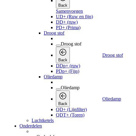
Back
Samenvoegen
UD+ (Ruw en fijn)
DD+ (ruw)
PD+ (Prima)
Droog stof
Droog stof
Droog stof
Back
DDp+ (ruw)
PDp+ (Fijn)
Oliedamp
Oliedamp
Oliedamp
Back
QD+ (Lijnfilter)
QDT+ (Toren)
Luchtketels
Onderdelen