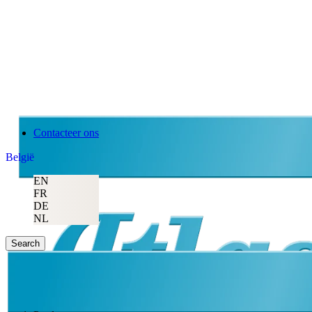
Contacteer ons
België
EN
FR
DE
NL
Search