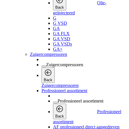
Olie-
Back
geïnjecteerd
G
G VSD
GA
GA FLX
GA VSD
GA VSDs
GA+
Zuigercompressoren
Zuigercompressoren
Back
Zuigercompressoren
Professioneel assortiment
Professioneel assortiment
Professioneel
Back
assortiment
AF professioneel direct aangedreven