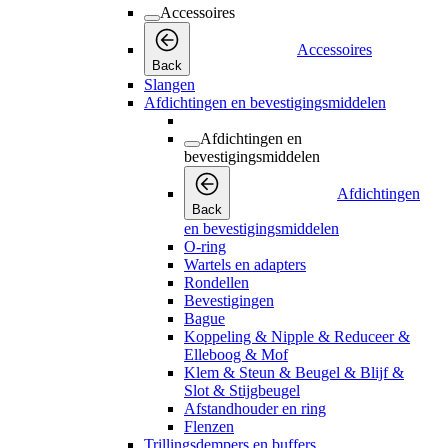
Accessoires
Accessoires
Back
Slangen
Afdichtingen en bevestigingsmiddelen
Afdichtingen en
bevestigingsmiddelen
Afdichtingen
Back
en bevestigingsmiddelen
O-ring
Wartels en adapters
Rondellen
Bevestigingen
Bague
Koppeling & Nipple & Reduceer &
Elleboog & Mof
Klem & Steun & Beugel & Blijf &
Slot & Stijgbeugel
Afstandhouder en ring
Flenzen
Trillingsdempers en buffers