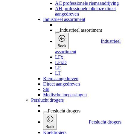
AC professionele riemaandrijving
AH professionele olieloze direct
aangedreven
Industrieel assortiment
Industrieel assortiment
Industrieel
Back
assortiment
LFx
LFxD
LF
LT
Riem aangedreven
Direct aangedreven
Stil
Medische toepassingen
Perslucht drogers
Perslucht drogers
Perslucht drogers
Back
Koeldrogers