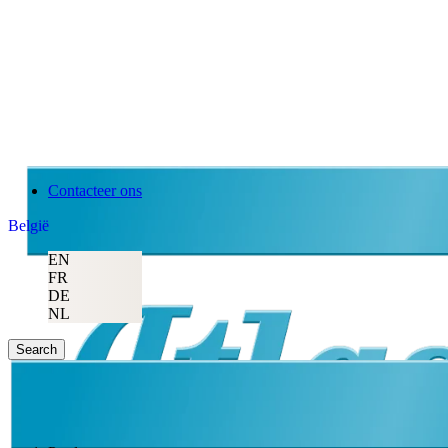
Contacteer ons
België
EN
FR
DE
NL
Search