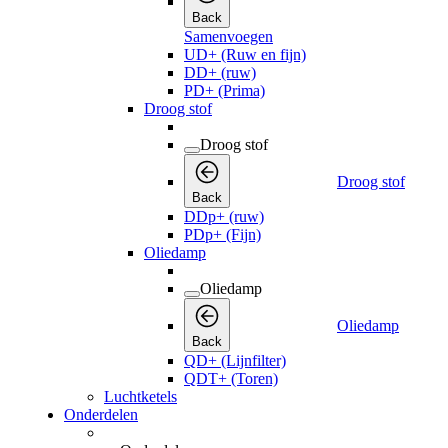
Back
Samenvoegen
UD+ (Ruw en fijn)
DD+ (ruw)
PD+ (Prima)
Droog stof
Droog stof
Droog stof
Back
DDp+ (ruw)
PDp+ (Fijn)
Oliedamp
Oliedamp
Oliedamp
Back
QD+ (Lijnfilter)
QDT+ (Toren)
Luchtketels
Onderdelen