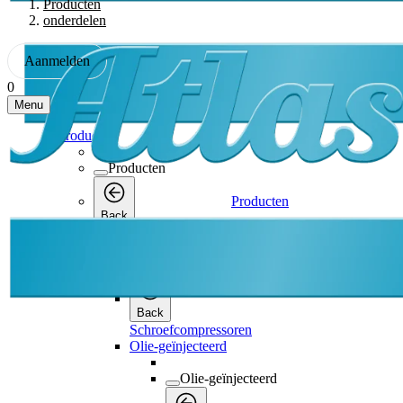
Producten
onderdelen
Aanmelden
0
Menu
Producten
Producten
Producten
Back
Schroefcompressoren
Schroefcompressoren
Back
Schroefcompressoren
Olie-geïnjecteerd
Olie-geïnjecteerd