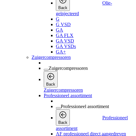
Olie-
Back
geïnjecteerd
G
G VSD
GA
GA FLX
GA VSD
GA VSDs
GA+
Zuigercompressoren
Zuigercompressoren
Back
Zuigercompressoren
Professioneel assortiment
Professioneel assortiment
Professioneel
Back
assortiment
AF professioneel direct aangedreven