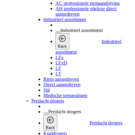
AC professionele riemaandrijving
AH professionele olieloze direct
aangedreven
Industrieel assortiment
Industrieel assortiment
Industrieel
Back
assortiment
LFx
LFxD
LF
LT
Riem aangedreven
Direct aangedreven
Stil
Medische toepassingen
Perslucht drogers
Perslucht drogers
Perslucht drogers
Back
Koeldrogers