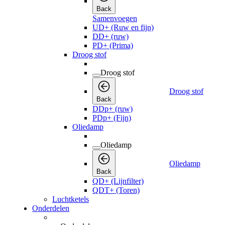
Back
Samenvoegen
UD+ (Ruw en fijn)
DD+ (ruw)
PD+ (Prima)
Droog stof
Droog stof
Droog stof
Back
DDp+ (ruw)
PDp+ (Fijn)
Oliedamp
Oliedamp
Oliedamp
Back
QD+ (Lijnfilter)
QDT+ (Toren)
Luchtketels
Onderdelen