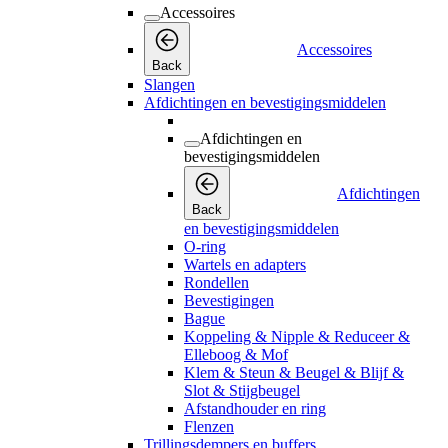
Accessoires
Accessoires
Back
Slangen
Afdichtingen en bevestigingsmiddelen
Afdichtingen en
bevestigingsmiddelen
Afdichtingen
Back
en bevestigingsmiddelen
O-ring
Wartels en adapters
Rondellen
Bevestigingen
Bague
Koppeling & Nipple & Reduceer &
Elleboog & Mof
Klem & Steun & Beugel & Blijf &
Slot & Stijgbeugel
Afstandhouder en ring
Flenzen
Trillingsdempers en buffers