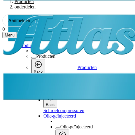
Producten
onderdelen
Aanmelden
0
Menu
Producten
Producten
Producten
Back
Schroefcompressoren
Schroefcompressoren
Back
Schroefcompressoren
Olie-geïnjecteerd
Olie-geïnjecteerd