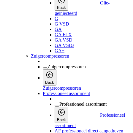
Olie-
Back
geïnjecteerd
G
G VSD
GA
GA FLX
GA VSD
GA VSDs
GA+
Zuigercompressoren
Zuigercompressoren
Back
Zuigercompressoren
Professioneel assortiment
Professioneel assortiment
Professioneel
Back
assortiment
AF professioneel direct aangedreven