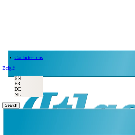
Contacteer ons
België
EN
FR
DE
NL
Search