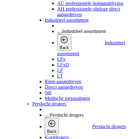
AC professionele riemaandrijving
AH professionele olieloze direct
aangedreven
Industrieel assortiment
Industrieel assortiment
Industrieel
Back
assortiment
LFx
LFxD
LF
LT
Riem aangedreven
Direct aangedreven
Stil
Medische toepassingen
Perslucht drogers
Perslucht drogers
Perslucht drogers
Back
Koeldrogers