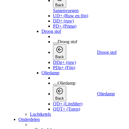
Back
Samenvoegen
UD+ (Ruw en fijn)
DD+ (ruw)
PD+ (Prima)
Droog stof
Droog stof
Droog stof
Back
DDp+ (ruw)
PDp+ (Fijn)
Oliedamp
Oliedamp
Oliedamp
Back
QD+ (Lijnfilter)
QDT+ (Toren)
Luchtketels
Onderdelen