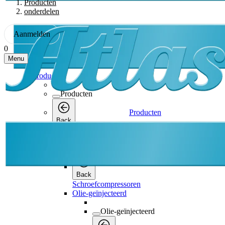
Producten
onderdelen
Aanmelden
0
Menu
Producten
Producten
Producten
Back
Schroefcompressoren
Schroefcompressoren
Back
Schroefcompressoren
Olie-geïnjecteerd
Olie-geïnjecteerd