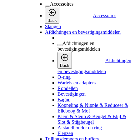
Accessoires
Accessoires
Back
Slangen
Afdichtingen en bevestigingsmiddelen
Afdichtingen en
bevestigingsmiddelen
Afdichtingen
Back
en bevestigingsmiddelen
O-ring
Wartels en adapters
Rondellen
Bevestigingen
Bague
Koppeling & Nipple & Reduceer &
Elleboog & Mof
Klem & Steun & Beugel & Blijf &
Slot & Stijgbeugel
Afstandhouder en ring
Flenzen
Trillingsdempers en buffers