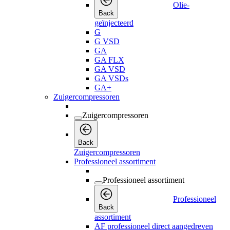
Olie-
Back
geïnjecteerd
G
G VSD
GA
GA FLX
GA VSD
GA VSDs
GA+
Zuigercompressoren
Zuigercompressoren
Back
Zuigercompressoren
Professioneel assortiment
Professioneel assortiment
Professioneel
Back
assortiment
AF professioneel direct aangedreven