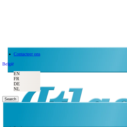
Contacteer ons
België
EN
FR
DE
NL
Search