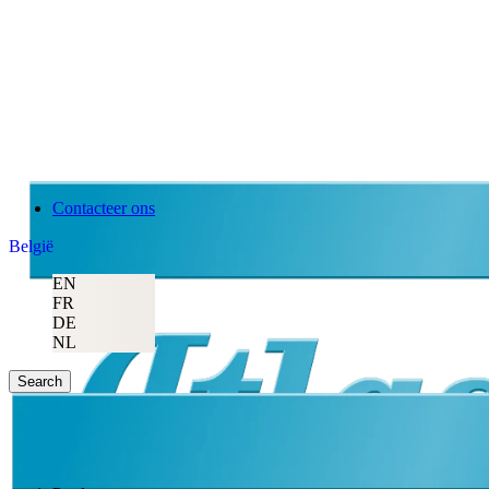
Contacteer ons
België
EN
FR
DE
NL
Search