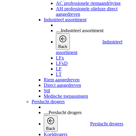
AC professionele riemaandrijving
AH professionele olieloze direct
aangedreven
Industrieel assortiment
Industrieel assortiment
Industrieel
Back
assortiment
LFx
LFxD
LF
LT
Riem aangedreven
Direct aangedreven
Stil
Medische toepassingen
Perslucht drogers
Perslucht drogers
Perslucht drogers
Back
Koeldrogers