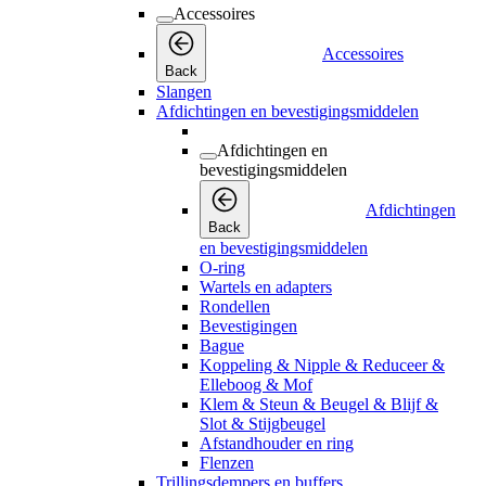
Accessoires
Accessoires
Back
Slangen
Afdichtingen en bevestigingsmiddelen
Afdichtingen en
bevestigingsmiddelen
Afdichtingen
Back
en bevestigingsmiddelen
O-ring
Wartels en adapters
Rondellen
Bevestigingen
Bague
Koppeling & Nipple & Reduceer &
Elleboog & Mof
Klem & Steun & Beugel & Blijf &
Slot & Stijgbeugel
Afstandhouder en ring
Flenzen
Trillingsdempers en buffers