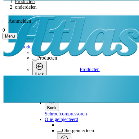
Producten
onderdelen
Aanmelden
0
Menu
Producten
Producten
Producten
Back
Schroefcompressoren
Schroefcompressoren
Back
Schroefcompressoren
Olie-geïnjecteerd
Olie-geïnjecteerd