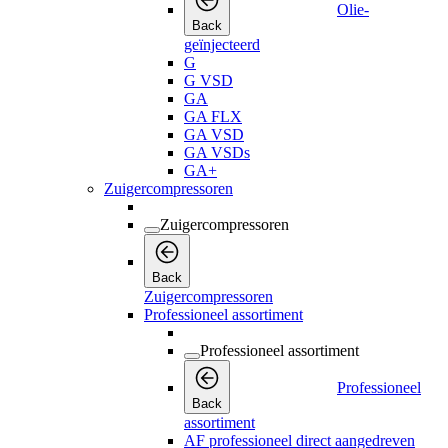
Olie-
Back
geïnjecteerd
G
G VSD
GA
GA FLX
GA VSD
GA VSDs
GA+
Zuigercompressoren
Zuigercompressoren
Back
Zuigercompressoren
Professioneel assortiment
Professioneel assortiment
Professioneel
Back
assortiment
AF professioneel direct aangedreven