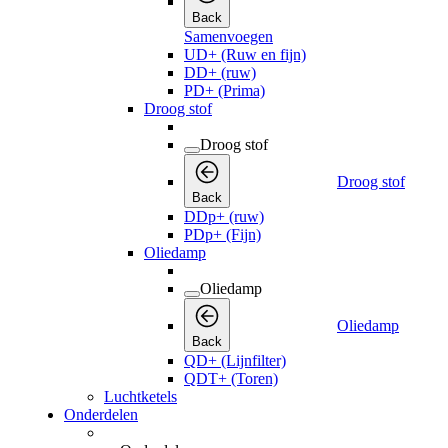
Back
Samenvoegen
UD+ (Ruw en fijn)
DD+ (ruw)
PD+ (Prima)
Droog stof
Droog stof
Droog stof
Back
DDp+ (ruw)
PDp+ (Fijn)
Oliedamp
Oliedamp
Oliedamp
Back
QD+ (Lijnfilter)
QDT+ (Toren)
Luchtketels
Onderdelen