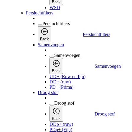
Back
WSD
Persluchtfilters
Persluchtfilters
Persluchtfilters
Back
Samenvoegen
Samenvoegen
Samenvoegen
Back
UD+ (Ruw en fijn)
DD+ (ruw)
PD+ (Prima)
Droog stof
Droog stof
Droog stof
Back
DDp+ (ruw)
PDp+ (Fijn)