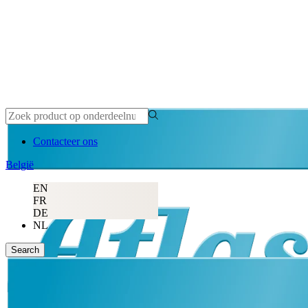
Contacteer ons
België
EN
FR
DE
NL
Search