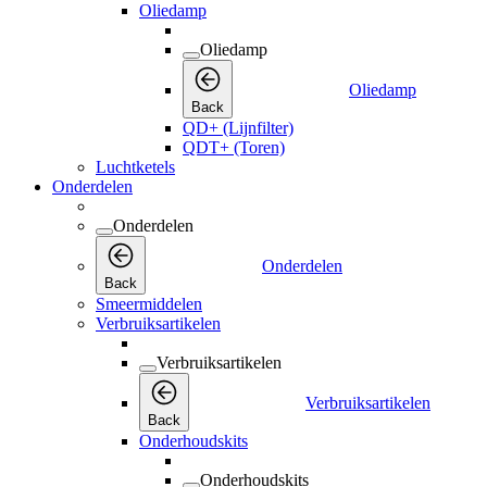
Oliedamp
Oliedamp
Oliedamp
Back
QD+ (Lijnfilter)
QDT+ (Toren)
Luchtketels
Onderdelen
Onderdelen
Onderdelen
Back
Smeermiddelen
Verbruiksartikelen
Verbruiksartikelen
Verbruiksartikelen
Back
Onderhoudskits
Onderhoudskits