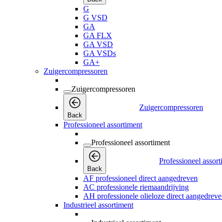
G
G VSD
GA
GA FLX
GA VSD
GA VSDs
GA+
Zuigercompressoren
Zuigercompressoren
Zuigercompressoren
Back
Professioneel assortiment
Professioneel assortiment
Professioneel assor
Back
AF professioneel direct aangedreven
AC professionele riemaandrijving
AH professionele olieloze direct aangedrev
Industrieel assortiment