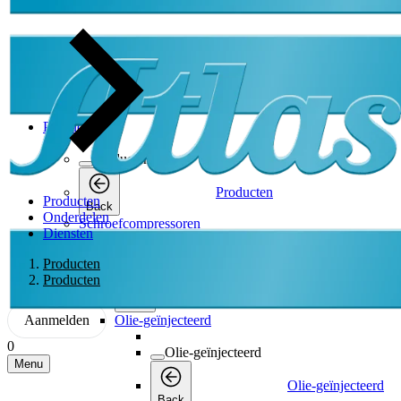
Producten
Producten
Producten
Producten
Back
Onderdelen
Schroefcompressoren
Diensten
Schroefcompressoren
Producten
Producten
Schroefcompressoren
Back
Aanmelden
Olie-geïnjecteerd
0
Olie-geïnjecteerd
Menu
Olie-geïnjecteerd
Back