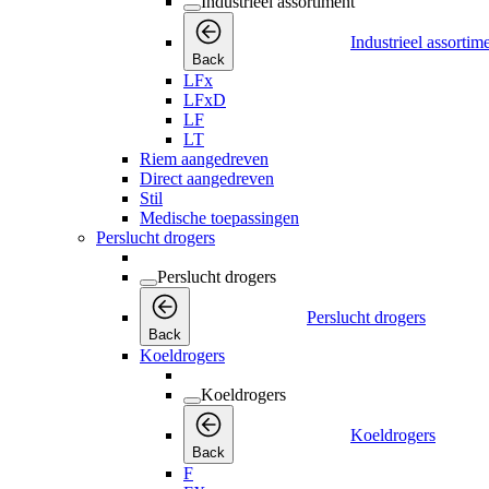
Industrieel assortiment
Industrieel assortim
Back
LFx
LFxD
LF
LT
Riem aangedreven
Direct aangedreven
Stil
Medische toepassingen
Perslucht drogers
Perslucht drogers
Perslucht drogers
Back
Koeldrogers
Koeldrogers
Koeldrogers
Back
F