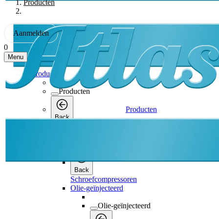
Producten
Aanmelden
0
Menu
Producten
Producten
Producten
Back
Schroefcompressoren
Schroefcompressoren
Back
Schroefcompressoren
Olie-geïnjecteerd
Olie-geïnjecteerd