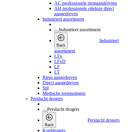
AC professionele riemaandrijving
AH professionele olieloze direct
aangedreven
Industrieel assortiment
Industrieel assortiment
Industrieel
Back
assortiment
LFx
LFxD
LF
LT
Riem aangedreven
Direct aangedreven
Stil
Medische toepassingen
Perslucht drogers
Perslucht drogers
Perslucht drogers
Back
Koeldrogers