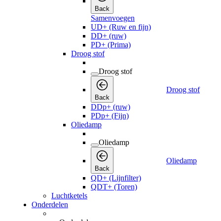
Back
Samenvoegen
UD+ (Ruw en fijn)
DD+ (ruw)
PD+ (Prima)
Droog stof
Droog stof
Droog stof
Back
DDp+ (ruw)
PDp+ (Fijn)
Oliedamp
Oliedamp
Oliedamp
Back
QD+ (Lijnfilter)
QDT+ (Toren)
Luchtketels
Onderdelen