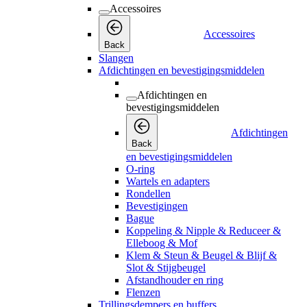
Accessoires
Accessoires
Back
Slangen
Afdichtingen en bevestigingsmiddelen
Afdichtingen en
bevestigingsmiddelen
Afdichtingen
Back
en bevestigingsmiddelen
O-ring
Wartels en adapters
Rondellen
Bevestigingen
Bague
Koppeling & Nipple & Reduceer &
Elleboog & Mof
Klem & Steun & Beugel & Blijf &
Slot & Stijgbeugel
Afstandhouder en ring
Flenzen
Trillingsdempers en buffers