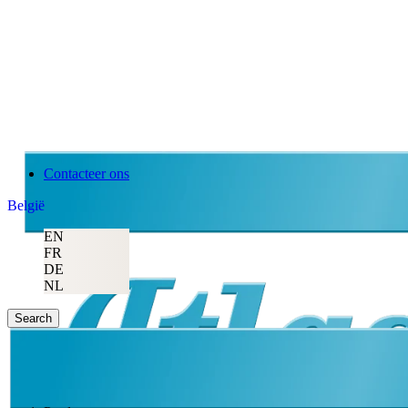
Contacteer ons
België
EN
FR
DE
NL
Search