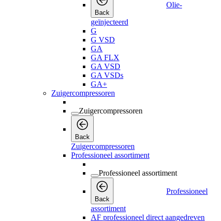
Olie-
Back
geïnjecteerd
G
G VSD
GA
GA FLX
GA VSD
GA VSDs
GA+
Zuigercompressoren
Zuigercompressoren
Back
Zuigercompressoren
Professioneel assortiment
Professioneel assortiment
Professioneel
Back
assortiment
AF professioneel direct aangedreven