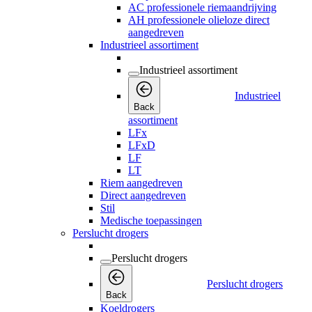
AC professionele riemaandrijving
AH professionele olieloze direct
aangedreven
Industrieel assortiment
Industrieel assortiment
Industrieel
Back
assortiment
LFx
LFxD
LF
LT
Riem aangedreven
Direct aangedreven
Stil
Medische toepassingen
Perslucht drogers
Perslucht drogers
Perslucht drogers
Back
Koeldrogers