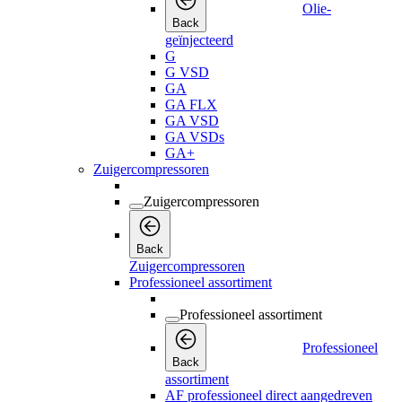
Olie-
Back
geïnjecteerd
G
G VSD
GA
GA FLX
GA VSD
GA VSDs
GA+
Zuigercompressoren
Zuigercompressoren
Back
Zuigercompressoren
Professioneel assortiment
Professioneel assortiment
Professioneel
Back
assortiment
AF professioneel direct aangedreven