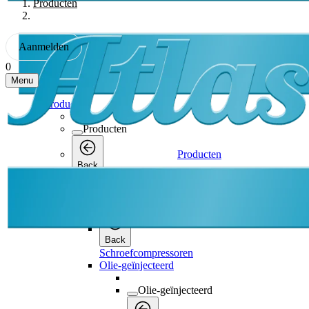
Producten
Aanmelden
0
Menu
Producten
Producten
Producten
Back
Schroefcompressoren
Schroefcompressoren
Back
Schroefcompressoren
Olie-geïnjecteerd
Olie-geïnjecteerd