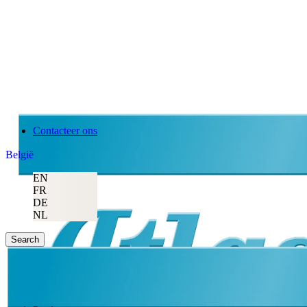
Contacteer ons
België
EN
FR
DE
NL
Search