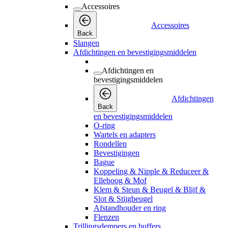
Accessoires
Accessoires
Back
Slangen
Afdichtingen en bevestigingsmiddelen
Afdichtingen en
bevestigingsmiddelen
Afdichtingen
Back
en bevestigingsmiddelen
O-ring
Wartels en adapters
Rondellen
Bevestigingen
Bague
Koppeling & Nipple & Reduceer &
Elleboog & Mof
Klem & Steun & Beugel & Blijf &
Slot & Stijgbeugel
Afstandhouder en ring
Flenzen
Trillingsdempers en buffers