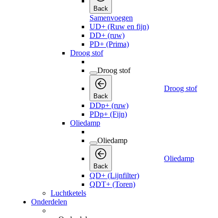
Back
Samenvoegen
UD+ (Ruw en fijn)
DD+ (ruw)
PD+ (Prima)
Droog stof
Droog stof
Droog stof
Back
DDp+ (ruw)
PDp+ (Fijn)
Oliedamp
Oliedamp
Oliedamp
Back
QD+ (Lijnfilter)
QDT+ (Toren)
Luchtketels
Onderdelen