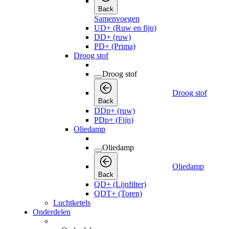
Back
Samenvoegen
UD+ (Ruw en fijn)
DD+ (ruw)
PD+ (Prima)
Droog stof
Droog stof
Droog stof
Back
DDp+ (ruw)
PDp+ (Fijn)
Oliedamp
Oliedamp
Oliedamp
Back
QD+ (Lijnfilter)
QDT+ (Toren)
Luchtketels
Onderdelen