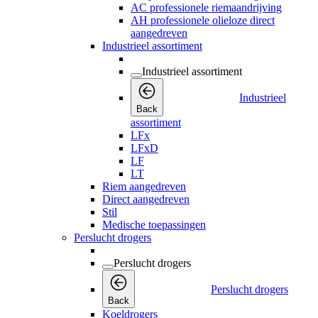
AC professionele riemaandrijving
AH professionele olieloze direct
aangedreven
Industrieel assortiment
Industrieel assortiment
Industrieel
Back
assortiment
LFx
LFxD
LF
LT
Riem aangedreven
Direct aangedreven
Stil
Medische toepassingen
Perslucht drogers
Perslucht drogers
Perslucht drogers
Back
Koeldrogers