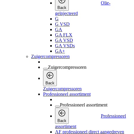
Olie-
Back
geïnjecteerd
G
G VSD
GA
GA FLX
GA VSD
GA VSDs
GA+
Zuigercompressoren
Zuigercompressoren
Back
Zuigercompressoren
Professioneel assortiment
Professioneel assortiment
Professioneel
Back
assortiment
AF professioneel direct aangedreven