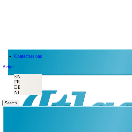
Contacteer ons
België
EN
FR
DE
NL
Search