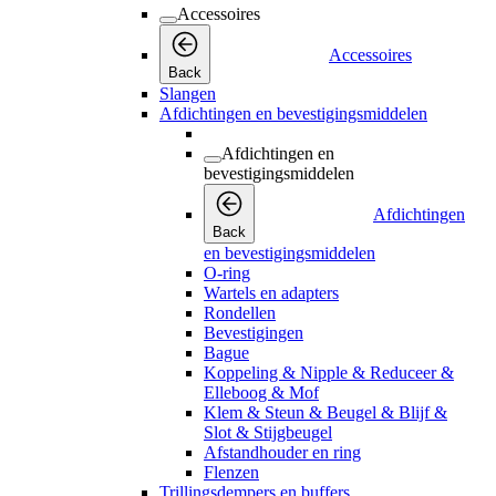
Accessoires
Accessoires
Back
Slangen
Afdichtingen en bevestigingsmiddelen
Afdichtingen en
bevestigingsmiddelen
Afdichtingen
Back
en bevestigingsmiddelen
O-ring
Wartels en adapters
Rondellen
Bevestigingen
Bague
Koppeling & Nipple & Reduceer &
Elleboog & Mof
Klem & Steun & Beugel & Blijf &
Slot & Stijgbeugel
Afstandhouder en ring
Flenzen
Trillingsdempers en buffers