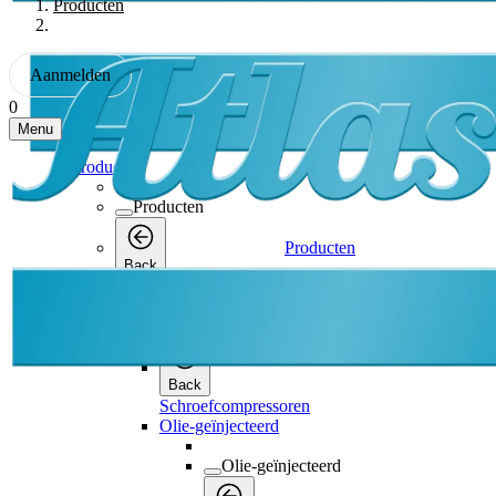
Producten
Aanmelden
0
Menu
Producten
Producten
Producten
Back
Schroefcompressoren
Schroefcompressoren
Back
Schroefcompressoren
Olie-geïnjecteerd
Olie-geïnjecteerd