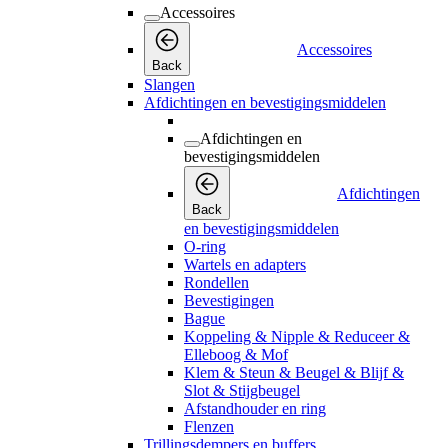
Accessoires
Accessoires
Back
Slangen
Afdichtingen en bevestigingsmiddelen
Afdichtingen en
bevestigingsmiddelen
Afdichtingen
Back
en bevestigingsmiddelen
O-ring
Wartels en adapters
Rondellen
Bevestigingen
Bague
Koppeling & Nipple & Reduceer &
Elleboog & Mof
Klem & Steun & Beugel & Blijf &
Slot & Stijgbeugel
Afstandhouder en ring
Flenzen
Trillingsdempers en buffers