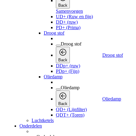
Back
Samenvoegen
UD+ (Ruw en fijn)
DD+ (ruw)
PD+ (Prima)
Droog stof
Droog stof
Droog stof
Back
DDp+ (ruw)
PDp+ (Fijn)
Oliedamp
Oliedamp
Oliedamp
Back
QD+ (Lijnfilter)
QDT+ (Toren)
Luchtketels
Onderdelen