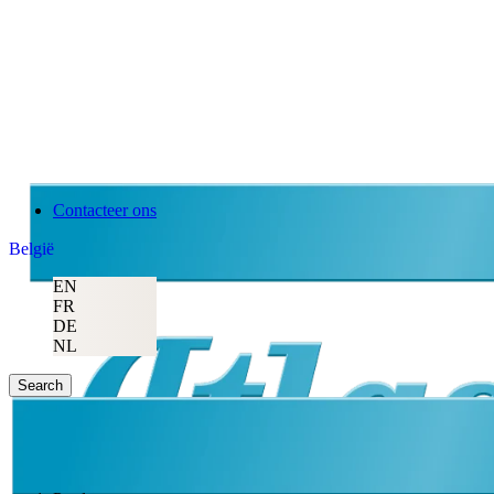
Contacteer ons
België
EN
FR
DE
NL
Search