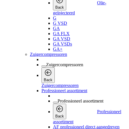
Olie-
Back
geïnjecteerd
G
G VSD
GA
GA FLX
GA VSD
GA VSDs
GA+
Zuigercompressoren
Zuigercompressoren
Back
Zuigercompressoren
Professioneel assortiment
Professioneel assortiment
Professioneel
Back
assortiment
AF professioneel direct aangedreven