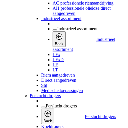
AC professionele riemaandrijving
AH professionele olieloze direct
aangedreven
Industrieel assortiment
Industrieel assortiment
Industrieel
Back
assortiment
LFx
LFxD
LF
LT
Riem aangedreven
Direct aangedreven
Stil
Medische toepassingen
Perslucht drogers
Perslucht drogers
Perslucht drogers
Back
Koeldrogers