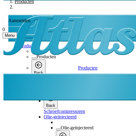
Producten
Aanmelden
0
Menu
Producten
Producten
Producten
Back
Schroefcompressoren
Schroefcompressoren
Back
Schroefcompressoren
Olie-geïnjecteerd
Olie-geïnjecteerd