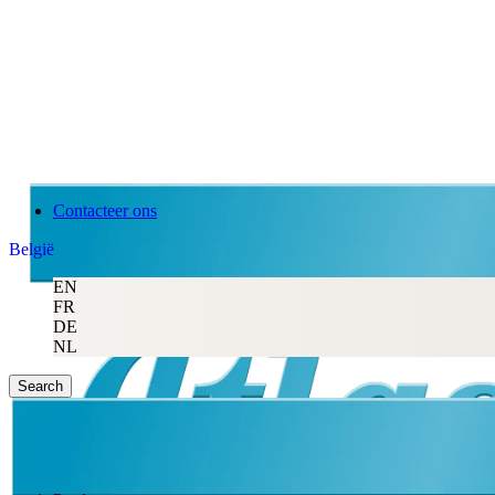
Contacteer ons
België
EN
FR
DE
NL
Search