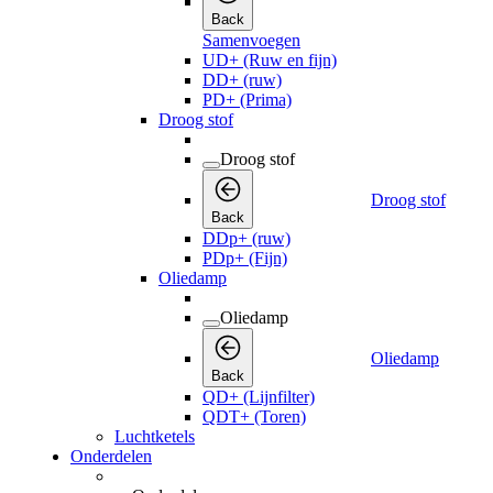
Back
Samenvoegen
UD+ (Ruw en fijn)
DD+ (ruw)
PD+ (Prima)
Droog stof
Droog stof
Droog stof
Back
DDp+ (ruw)
PDp+ (Fijn)
Oliedamp
Oliedamp
Oliedamp
Back
QD+ (Lijnfilter)
QDT+ (Toren)
Luchtketels
Onderdelen