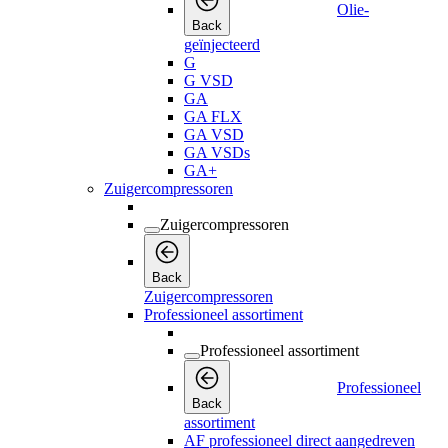
Olie-
Back
geïnjecteerd
G
G VSD
GA
GA FLX
GA VSD
GA VSDs
GA+
Zuigercompressoren
Zuigercompressoren
Back
Zuigercompressoren
Professioneel assortiment
Professioneel assortiment
Professioneel
Back
assortiment
AF professioneel direct aangedreven