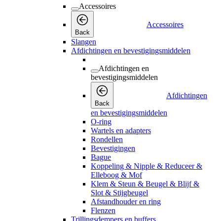
Accessoires
Accessoires
Back
Slangen
Afdichtingen en bevestigingsmiddelen
Afdichtingen en
bevestigingsmiddelen
Afdichtingen
Back
en bevestigingsmiddelen
O-ring
Wartels en adapters
Rondellen
Bevestigingen
Bague
Koppeling & Nipple & Reduceer &
Elleboog & Mof
Klem & Steun & Beugel & Blijf &
Slot & Stijgbeugel
Afstandhouder en ring
Flenzen
Trillingsdempers en buffers