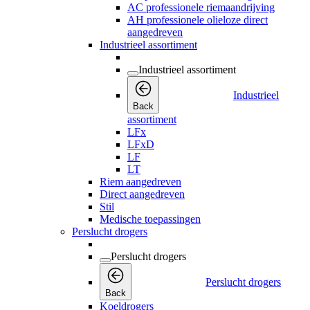
AC professionele riemaandrijving
AH professionele olieloze direct
aangedreven
Industrieel assortiment
Industrieel assortiment
Industrieel
Back
assortiment
LFx
LFxD
LF
LT
Riem aangedreven
Direct aangedreven
Stil
Medische toepassingen
Perslucht drogers
Perslucht drogers
Perslucht drogers
Back
Koeldrogers