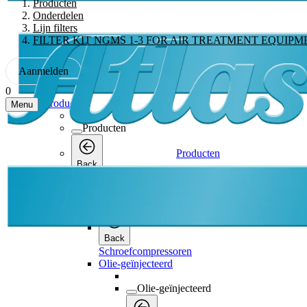
Producten
Onderdelen
Lijn filters
FILTER KIT NGMS 1-3 FOR AIR TREATMENT EQUIPM
Aanmelden
0
Producten
Menu
Producten
Producten
Back
Schroefcompressoren
Schroefcompressoren
Back
Schroefcompressoren
Olie-geïnjecteerd
Olie-geïnjecteerd