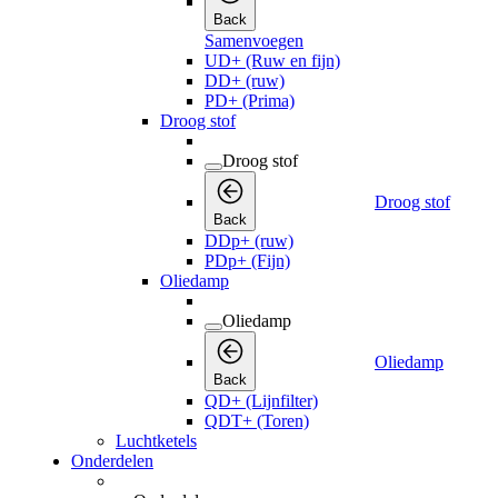
Back
Samenvoegen
UD+ (Ruw en fijn)
DD+ (ruw)
PD+ (Prima)
Droog stof
Droog stof
Droog stof
Back
DDp+ (ruw)
PDp+ (Fijn)
Oliedamp
Oliedamp
Oliedamp
Back
QD+ (Lijnfilter)
QDT+ (Toren)
Luchtketels
Onderdelen