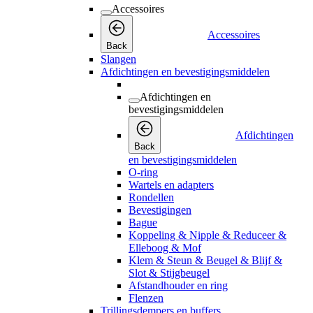
Accessoires
Accessoires
Back
Slangen
Afdichtingen en bevestigingsmiddelen
Afdichtingen en
bevestigingsmiddelen
Afdichtingen
Back
en bevestigingsmiddelen
O-ring
Wartels en adapters
Rondellen
Bevestigingen
Bague
Koppeling & Nipple & Reduceer &
Elleboog & Mof
Klem & Steun & Beugel & Blijf &
Slot & Stijgbeugel
Afstandhouder en ring
Flenzen
Trillingsdempers en buffers