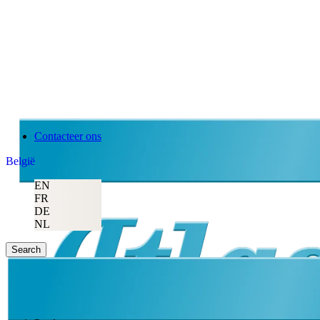
Contacteer ons
België
EN
FR
DE
NL
Search