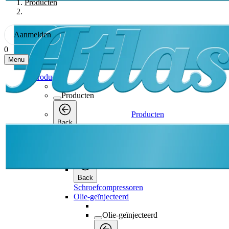
Producten
Aanmelden
0
Menu
Producten
Producten
Producten
Back
Schroefcompressoren
Schroefcompressoren
Back
Schroefcompressoren
Olie-geïnjecteerd
Olie-geïnjecteerd