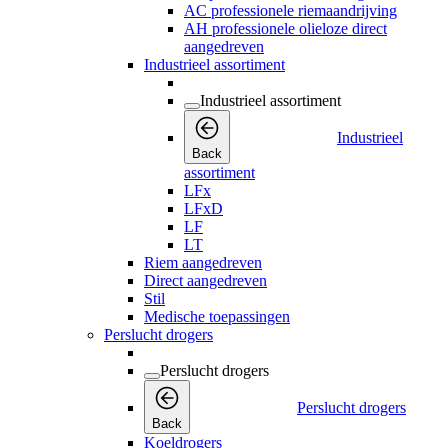
AC professionele riemaandrijving
AH professionele olieloze direct
aangedreven
Industrieel assortiment
Industrieel assortiment
Industrieel
Back
assortiment
LFx
LFxD
LF
LT
Riem aangedreven
Direct aangedreven
Stil
Medische toepassingen
Perslucht drogers
Perslucht drogers
Perslucht drogers
Back
Koeldrogers