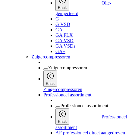
Olie-
Back
geïnjecteerd
G
G VSD
GA
GA FLX
GA VSD
GA VSDs
GA+
Zuigercompressoren
Zuigercompressoren
Back
Zuigercompressoren
Professioneel assortiment
Professioneel assortiment
Professioneel
Back
assortiment
AF professioneel direct aangedreven