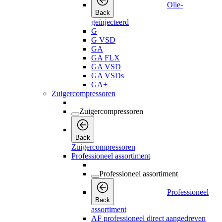
Olie-
Back
geïnjecteerd
G
G VSD
GA
GA FLX
GA VSD
GA VSDs
GA+
Zuigercompressoren
Zuigercompressoren
Back
Zuigercompressoren
Professioneel assortiment
Professioneel assortiment
Professioneel
Back
assortiment
AF professioneel direct aangedreven