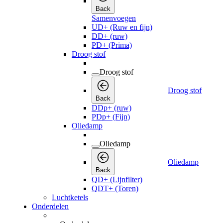
Back
Samenvoegen
UD+ (Ruw en fijn)
DD+ (ruw)
PD+ (Prima)
Droog stof
Droog stof
Droog stof
Back
DDp+ (ruw)
PDp+ (Fijn)
Oliedamp
Oliedamp
Oliedamp
Back
QD+ (Lijnfilter)
QDT+ (Toren)
Luchtketels
Onderdelen