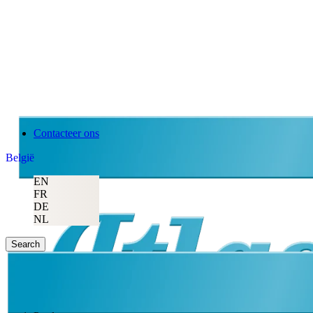
Contacteer ons
België
EN
FR
DE
NL
Search