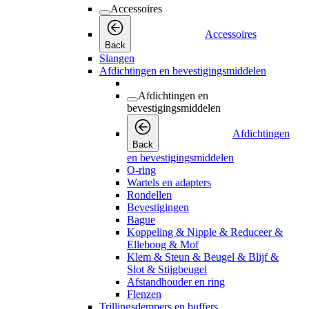
Accessoires
Accessoires
Back
Slangen
Afdichtingen en bevestigingsmiddelen
Afdichtingen en
bevestigingsmiddelen
Afdichtingen
Back
en bevestigingsmiddelen
O-ring
Wartels en adapters
Rondellen
Bevestigingen
Bague
Koppeling & Nipple & Reduceer &
Elleboog & Mof
Klem & Steun & Beugel & Blijf &
Slot & Stijgbeugel
Afstandhouder en ring
Flenzen
Trillingsdempers en buffers