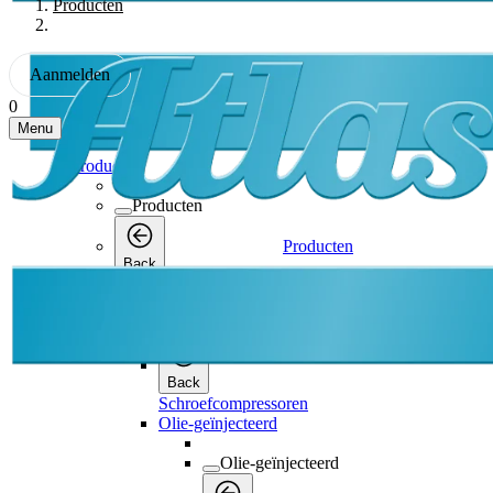
Producten
Aanmelden
0
Menu
Producten
Producten
Producten
Back
Schroefcompressoren
Schroefcompressoren
Back
Schroefcompressoren
Olie-geïnjecteerd
Olie-geïnjecteerd