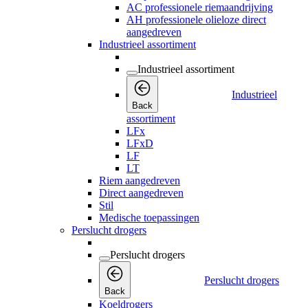
AC professionele riemaandrijving
AH professionele olieloze direct
aangedreven
Industrieel assortiment
Industrieel assortiment
Industrieel
Back
assortiment
LFx
LFxD
LF
LT
Riem aangedreven
Direct aangedreven
Stil
Medische toepassingen
Perslucht drogers
Perslucht drogers
Perslucht drogers
Back
Koeldrogers