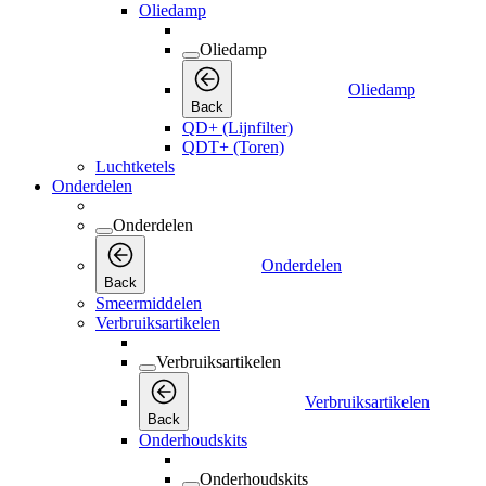
Oliedamp
Oliedamp
Oliedamp
Back
QD+ (Lijnfilter)
QDT+ (Toren)
Luchtketels
Onderdelen
Onderdelen
Onderdelen
Back
Smeermiddelen
Verbruiksartikelen
Verbruiksartikelen
Verbruiksartikelen
Back
Onderhoudskits
Onderhoudskits