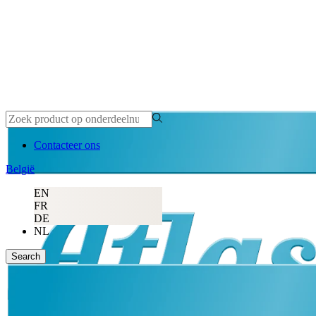
Contacteer ons
België
EN
FR
DE
NL
Search