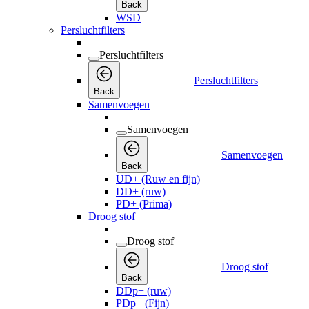
Back
WSD
Persluchtfilters
Persluchtfilters
Persluchtfilters
Back
Samenvoegen
Samenvoegen
Samenvoegen
Back
UD+ (Ruw en fijn)
DD+ (ruw)
PD+ (Prima)
Droog stof
Droog stof
Droog stof
Back
DDp+ (ruw)
PDp+ (Fijn)