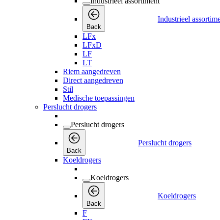
Industrieel assortiment
Industrieel assortim
Back
LFx
LFxD
LF
LT
Riem aangedreven
Direct aangedreven
Stil
Medische toepassingen
Perslucht drogers
Perslucht drogers
Perslucht drogers
Back
Koeldrogers
Koeldrogers
Koeldrogers
Back
F