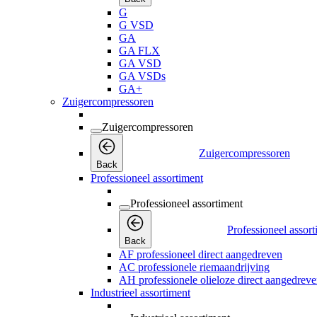
G
G VSD
GA
GA FLX
GA VSD
GA VSDs
GA+
Zuigercompressoren
Zuigercompressoren
Zuigercompressoren
Back
Professioneel assortiment
Professioneel assortiment
Professioneel assor
Back
AF professioneel direct aangedreven
AC professionele riemaandrijving
AH professionele olieloze direct aangedrev
Industrieel assortiment