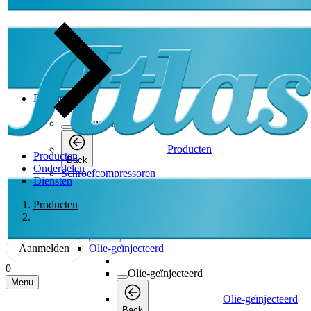
Producten
Producten
Producten
Producten
Back
Onderdelen
Schroefcompressoren
Diensten
Schroefcompressoren
Producten
Schroefcompressoren
Back
Aanmelden
Olie-geïnjecteerd
0
Olie-geïnjecteerd
Menu
Olie-geïnjecteerd
Back