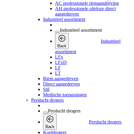
AC professionele riemaandrijving
AH professionele olieloze direct
aangedreven
Industrieel assortiment
Industrieel assortiment
Industrieel
Back
assortiment
LFx
LFxD
LF
LT
Riem aangedreven
Direct aangedreven
Stil
Medische toepassingen
Perslucht drogers
Perslucht drogers
Perslucht drogers
Back
Koeldrogers