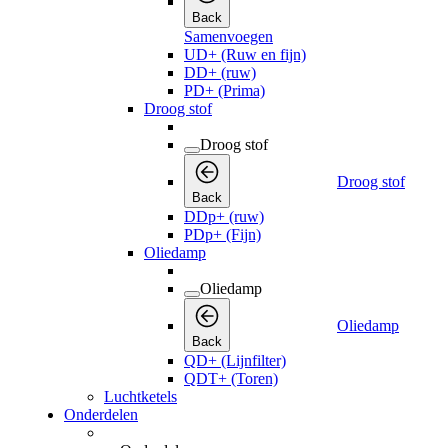
Back
Samenvoegen
UD+ (Ruw en fijn)
DD+ (ruw)
PD+ (Prima)
Droog stof
Droog stof
Droog stof
Back
DDp+ (ruw)
PDp+ (Fijn)
Oliedamp
Oliedamp
Oliedamp
Back
QD+ (Lijnfilter)
QDT+ (Toren)
Luchtketels
Onderdelen