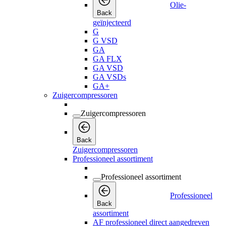
Olie-
Back
geïnjecteerd
G
G VSD
GA
GA FLX
GA VSD
GA VSDs
GA+
Zuigercompressoren
Zuigercompressoren
Back
Zuigercompressoren
Professioneel assortiment
Professioneel assortiment
Professioneel
Back
assortiment
AF professioneel direct aangedreven