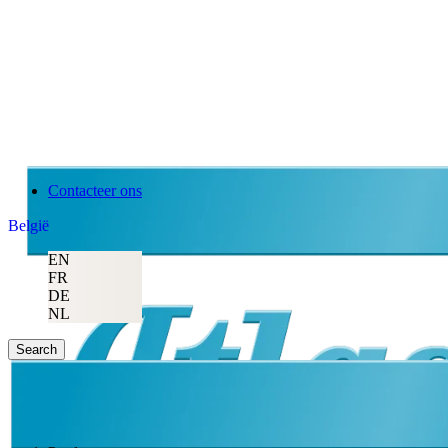
Contacteer ons
België
EN
FR
DE
NL
Search