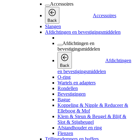
Accessoires
Accessoires
Back
Slangen
Afdichtingen en bevestigingsmiddelen
Afdichtingen en
bevestigingsmiddelen
Afdichtingen
Back
en bevestigingsmiddelen
O-ring
Wartels en adapters
Rondellen
Bevestigingen
Bague
Koppeling & Nipple & Reduceer &
Elleboog & Mof
Klem & Steun & Beugel & Blijf &
Slot & Stijgbeugel
Afstandhouder en ring
Flenzen
Trillingsdempers en buffers