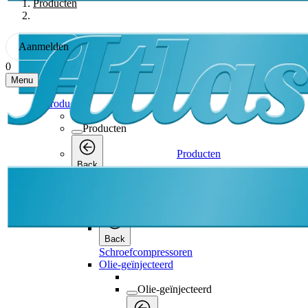
Producten
Aanmelden
0
Menu
Producten
Producten
Producten
Back
Schroefcompressoren
Schroefcompressoren
Back
Schroefcompressoren
Olie-geïnjecteerd
Olie-geïnjecteerd