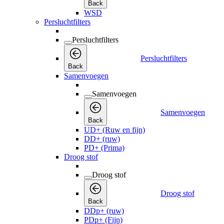
Back
WSD
Persluchtfilters
Persluchtfilters
Persluchtfilters
Back
Samenvoegen
Samenvoegen
Samenvoegen
Back
UD+ (Ruw en fijn)
DD+ (ruw)
PD+ (Prima)
Droog stof
Droog stof
Droog stof
Back
DDp+ (ruw)
PDp+ (Fijn)