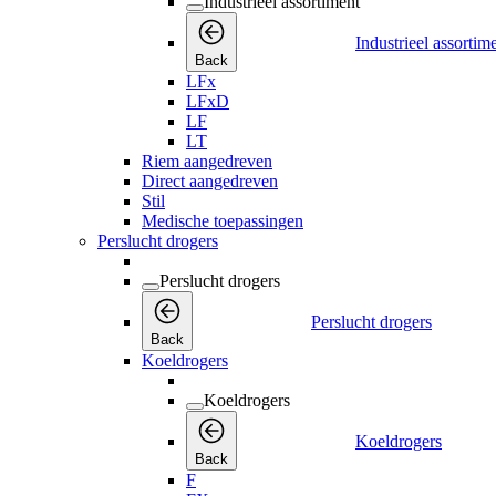
Industrieel assortiment
Industrieel assortim
Back
LFx
LFxD
LF
LT
Riem aangedreven
Direct aangedreven
Stil
Medische toepassingen
Perslucht drogers
Perslucht drogers
Perslucht drogers
Back
Koeldrogers
Koeldrogers
Koeldrogers
Back
F