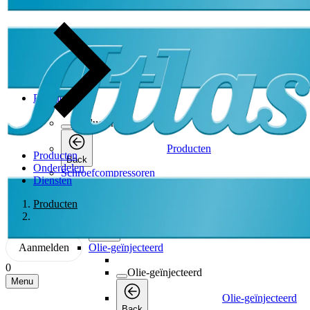
Producten
Producten
Producten
Producten
Back
Onderdelen
Schroefcompressoren
Diensten
Schroefcompressoren
Producten
Schroefcompressoren
Back
Aanmelden
Olie-geïnjecteerd
0
Olie-geïnjecteerd
Menu
Olie-geïnjecteerd
Back