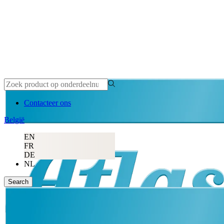
Contacteer ons
België
EN
FR
DE
NL
Search