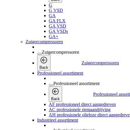
G
G VSD
GA
GA FLX
GA VSD
GA VSDs
GA+
Zuigercompressoren
Zuigercompressoren
Zuigercompressoren
Back
Professioneel assortiment
Professioneel assortiment
Professioneel assor
Back
AF professioneel direct aangedreven
AC professionele riemaandrijving
AH professionele olieloze direct aangedrev
Industrieel assortiment