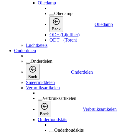
Oliedamp
Oliedamp
Oliedamp
Back
QD+ (Lijnfilter)
QDT+ (Toren)
Luchtketels
Onderdelen
Onderdelen
Onderdelen
Back
Smeermiddelen
Verbruiksartikelen
Verbruiksartikelen
Verbruiksartikelen
Back
Onderhoudskits
Onderhoudskits