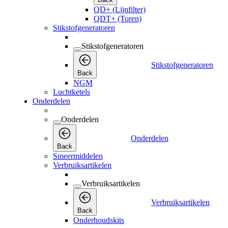
QD+ (Lijnfilter)
QDT+ (Toren)
Stikstofgeneratoren
Stikstofgeneratoren
Stikstofgeneratoren
Back
NGM
Luchtketels
Onderdelen
Onderdelen
Onderdelen
Back
Smeermiddelen
Verbruiksartikelen
Verbruiksartikelen
Verbruiksartikelen
Back
Onderhoudskits