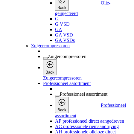
Olie-
Back
geïnjecteerd
G
G VSD
GA
GA VSD
GA VSDs
Zuigercompressoren
Zuigercompressoren
Back
Zuigercompressoren
Professioneel assortiment
Professioneel assortiment
Professioneel
Back
assortiment
AF professioneel direct aangedreven
AC professionele riemaandrijving
AH professionele olieloze direct