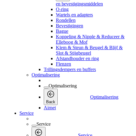
en bevestigingsmiddelen
O-ring
Wartels en adapters
Rondellen
Bevestigingen
Bague
Koppeling & Nipple & Reduceer &
Elleboog & Mof
Klem & Steun & Beugel & Blijf &
Slot & Stijgbeugel
Afstandhouder en ring
Flenzen
Trillingsdempers en buffers
Optimalisering
Optimalisering
Optimalisering
Back
Airnet
Service
Service
Service