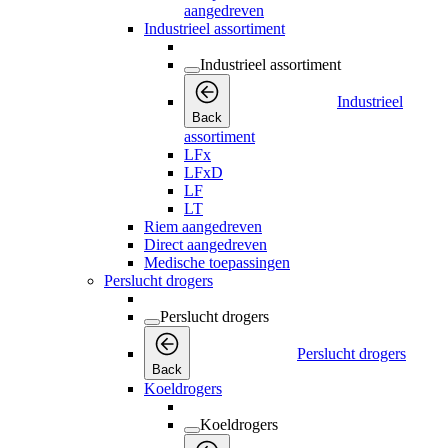
aangedreven
Industrieel assortiment
Industrieel assortiment
Industrieel
Back
assortiment
LFx
LFxD
LF
LT
Riem aangedreven
Direct aangedreven
Medische toepassingen
Perslucht drogers
Perslucht drogers
Perslucht drogers
Back
Koeldrogers
Koeldrogers