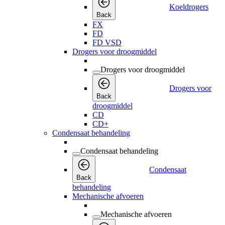
Koeldrogers
Back
FX
FD
FD VSD
Drogers voor droogmiddel
Drogers voor droogmiddel
Drogers voor
Back
droogmiddel
CD
CD+
Condensaat behandeling
Condensaat behandeling
Condensaat
Back
behandeling
Mechanische afvoeren
Mechanische afvoeren