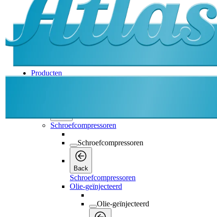
Producten
Producten
Producten
Back
Schroefcompressoren
Schroefcompressoren
Back
Schroefcompressoren
Olie-geïnjecteerd
Olie-geïnjecteerd