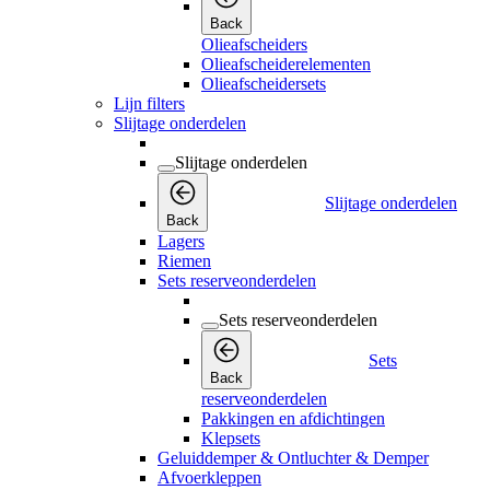
Back
Olieafscheiders
Olieafscheiderelementen
Olieafscheidersets
Lijn filters
Slijtage onderdelen
Slijtage onderdelen
Slijtage onderdelen
Back
Lagers
Riemen
Sets reserveonderdelen
Sets reserveonderdelen
Sets
Back
reserveonderdelen
Pakkingen en afdichtingen
Klepsets
Geluiddemper & Ontluchter & Demper
Afvoerkleppen