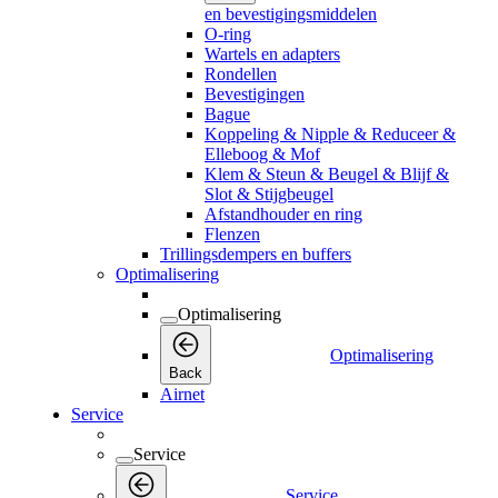
en bevestigingsmiddelen
O-ring
Wartels en adapters
Rondellen
Bevestigingen
Bague
Koppeling & Nipple & Reduceer &
Elleboog & Mof
Klem & Steun & Beugel & Blijf &
Slot & Stijgbeugel
Afstandhouder en ring
Flenzen
Trillingsdempers en buffers
Optimalisering
Optimalisering
Optimalisering
Back
Airnet
Service
Service
Service