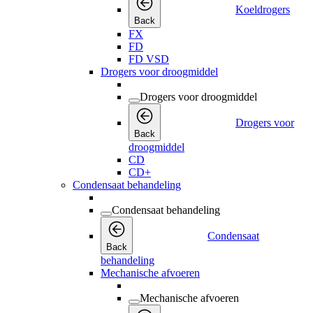
Koeldrogers
Back
FX
FD
FD VSD
Drogers voor droogmiddel
Drogers voor droogmiddel
Drogers voor
Back
droogmiddel
CD
CD+
Condensaat behandeling
Condensaat behandeling
Condensaat
Back
behandeling
Mechanische afvoeren
Mechanische afvoeren