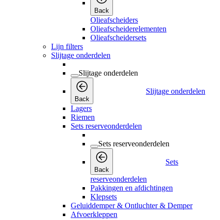
Back
Olieafscheiders
Olieafscheiderelementen
Olieafscheidersets
Lijn filters
Slijtage onderdelen
Slijtage onderdelen
Slijtage onderdelen
Back
Lagers
Riemen
Sets reserveonderdelen
Sets reserveonderdelen
Sets
Back
reserveonderdelen
Pakkingen en afdichtingen
Klepsets
Geluiddemper & Ontluchter & Demper
Afvoerkleppen