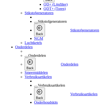
QD+ (Lijnfilter)
QDT+ (Toren)
Stikstofgeneratoren
Stikstofgeneratoren
Stikstofgeneratoren
Back
NGM
Luchtketels
Onderdelen
Onderdelen
Onderdelen
Back
Smeermiddelen
Verbruiksartikelen
Verbruiksartikelen
Verbruiksartikelen
Back
Onderhoudskits