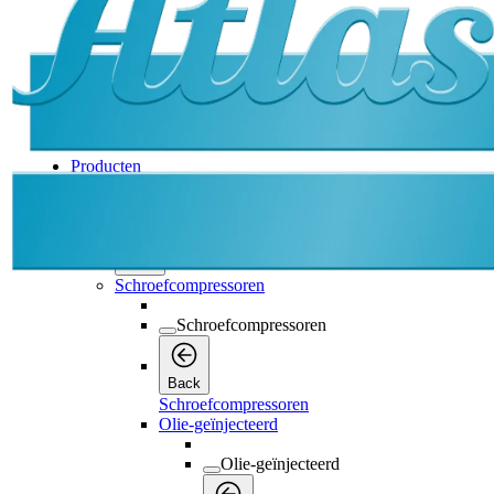
Producten
Producten
Producten
Back
Schroefcompressoren
Schroefcompressoren
Back
Schroefcompressoren
Olie-geïnjecteerd
Olie-geïnjecteerd