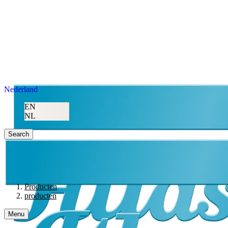
Nederland
EN
NL
Search
Producten
producten
Menu