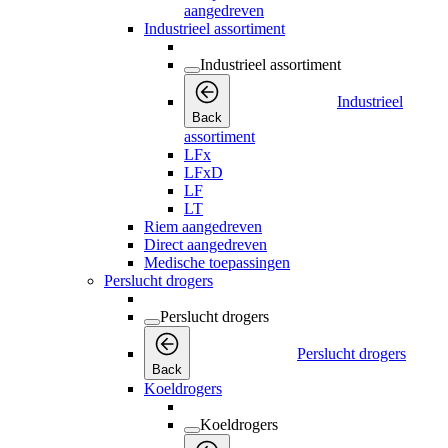
aangedreven
Industrieel assortiment
Industrieel assortiment
Industrieel
Back
assortiment
LFx
LFxD
LF
LT
Riem aangedreven
Direct aangedreven
Medische toepassingen
Perslucht drogers
Perslucht drogers
Perslucht drogers
Back
Koeldrogers
Koeldrogers