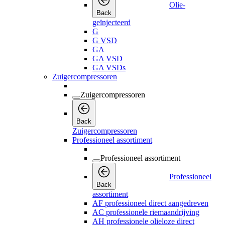
Olie-
Back
geïnjecteerd
G
G VSD
GA
GA VSD
GA VSDs
Zuigercompressoren
Zuigercompressoren
Back
Zuigercompressoren
Professioneel assortiment
Professioneel assortiment
Professioneel
Back
assortiment
AF professioneel direct aangedreven
AC professionele riemaandrijving
AH professionele olieloze direct