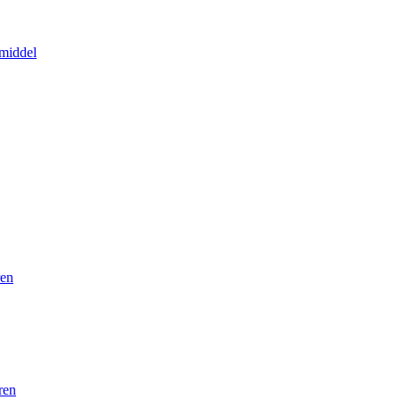
middel
ren
ren