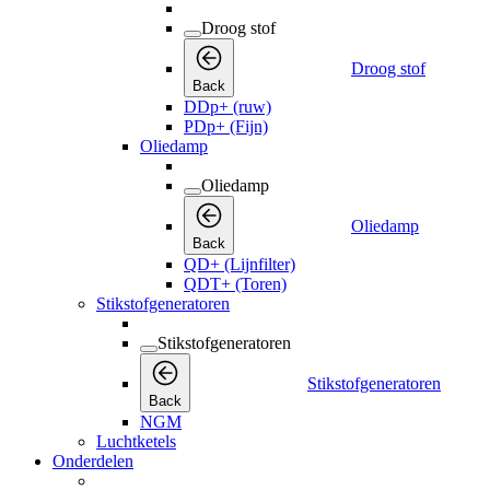
Droog stof
Droog stof
Back
DDp+ (ruw)
PDp+ (Fijn)
Oliedamp
Oliedamp
Oliedamp
Back
QD+ (Lijnfilter)
QDT+ (Toren)
Stikstofgeneratoren
Stikstofgeneratoren
Stikstofgeneratoren
Back
NGM
Luchtketels
Onderdelen