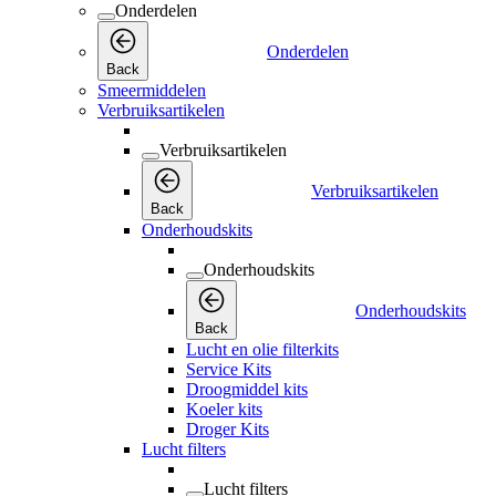
Onderdelen
Onderdelen
Back
Smeermiddelen
Verbruiksartikelen
Verbruiksartikelen
Verbruiksartikelen
Back
Onderhoudskits
Onderhoudskits
Onderhoudskits
Back
Lucht en olie filterkits
Service Kits
Droogmiddel kits
Koeler kits
Droger Kits
Lucht filters
Lucht filters