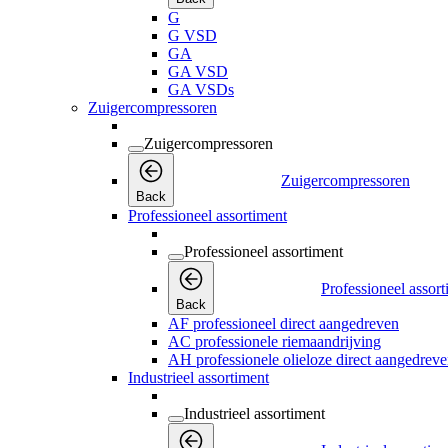
G
G VSD
GA
GA VSD
GA VSDs
Zuigercompressoren
Zuigercompressoren
Zuigercompressoren
Back
Professioneel assortiment
Professioneel assortiment
Professioneel assor
Back
AF professioneel direct aangedreven
AC professionele riemaandrijving
AH professionele olieloze direct aangedrev
Industrieel assortiment
Industrieel assortiment