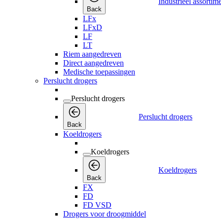
Industrieel assortim
Back
LFx
LFxD
LF
LT
Riem aangedreven
Direct aangedreven
Medische toepassingen
Perslucht drogers
Perslucht drogers
Perslucht drogers
Back
Koeldrogers
Koeldrogers
Koeldrogers
Back
FX
FD
FD VSD
Drogers voor droogmiddel