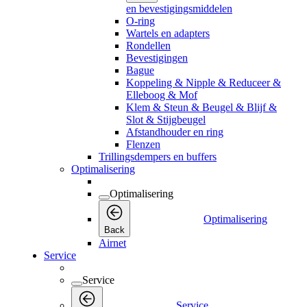
en bevestigingsmiddelen
O-ring
Wartels en adapters
Rondellen
Bevestigingen
Bague
Koppeling & Nipple & Reduceer &
Elleboog & Mof
Klem & Steun & Beugel & Blijf &
Slot & Stijgbeugel
Afstandhouder en ring
Flenzen
Trillingsdempers en buffers
Optimalisering
Optimalisering
Optimalisering
Back
Airnet
Service
Service
Service