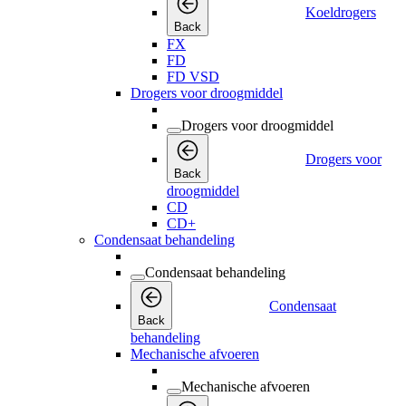
Koeldrogers
Back
FX
FD
FD VSD
Drogers voor droogmiddel
Drogers voor droogmiddel
Drogers voor
Back
droogmiddel
CD
CD+
Condensaat behandeling
Condensaat behandeling
Condensaat
Back
behandeling
Mechanische afvoeren
Mechanische afvoeren