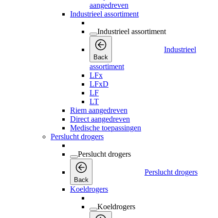
aangedreven
Industrieel assortiment
Industrieel assortiment
Industrieel
Back
assortiment
LFx
LFxD
LF
LT
Riem aangedreven
Direct aangedreven
Medische toepassingen
Perslucht drogers
Perslucht drogers
Perslucht drogers
Back
Koeldrogers
Koeldrogers