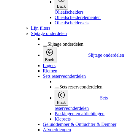
Back
Olieafscheiders
Olieafscheiderelementen
Olieafscheidersets
Lijn filters
Slijtage onderdelen
Slijtage onderdelen
Slijtage onderdelen
Back
Lagers
Riemen
Sets reserveonderdelen
Sets reserveonderdelen
Sets
Back
reserveonderdelen
Pakkingen en afdichtingen
Klepsets
Geluiddemper & Ontluchter & Demper
Afvoerkleppen