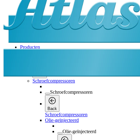
Producten
Producten
Producten
Back
Schroefcompressoren
Schroefcompressoren
Back
Schroefcompressoren
Olie-geïnjecteerd
Olie-geïnjecteerd