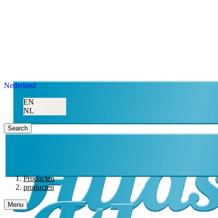
Nederland
EN
NL
Search
Producten
producten
Menu