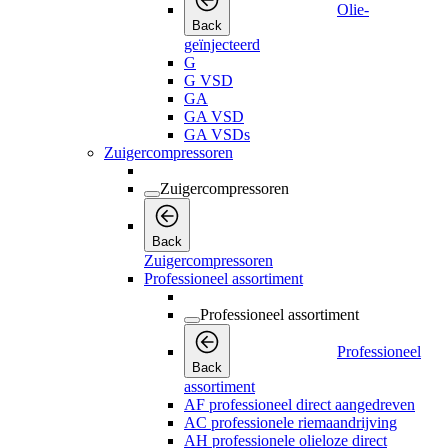
Olie-
Back
geïnjecteerd
G
G VSD
GA
GA VSD
GA VSDs
Zuigercompressoren
Zuigercompressoren
Back
Zuigercompressoren
Professioneel assortiment
Professioneel assortiment
Professioneel
Back
assortiment
AF professioneel direct aangedreven
AC professionele riemaandrijving
AH professionele olieloze direct