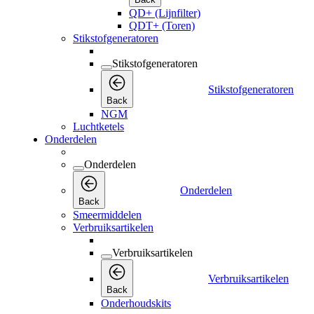
QD+ (Lijnfilter)
QDT+ (Toren)
Stikstofgeneratoren
Stikstofgeneratoren
Stikstofgeneratoren
Back
NGM
Luchtketels
Onderdelen
Onderdelen
Onderdelen
Back
Smeermiddelen
Verbruiksartikelen
Verbruiksartikelen
Verbruiksartikelen
Back
Onderhoudskits