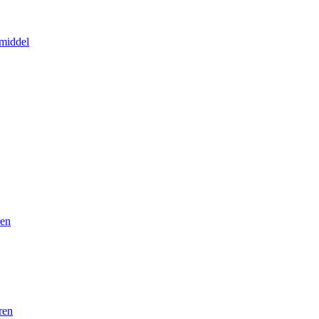
middel
ren
ren