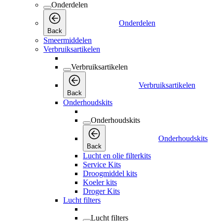
Onderdelen
Onderdelen
Back
Smeermiddelen
Verbruiksartikelen
Verbruiksartikelen
Verbruiksartikelen
Back
Onderhoudskits
Onderhoudskits
Onderhoudskits
Back
Lucht en olie filterkits
Service Kits
Droogmiddel kits
Koeler kits
Droger Kits
Lucht filters
Lucht filters