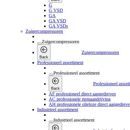
G
G VSD
GA
GA VSD
GA VSDs
Zuigercompressoren
Zuigercompressoren
Zuigercompressoren
Back
Professioneel assortiment
Professioneel assortiment
Professioneel assor
Back
AF professioneel direct aangedreven
AC professionele riemaandrijving
AH professionele olieloze direct aangedrev
Industrieel assortiment
Industrieel assortiment