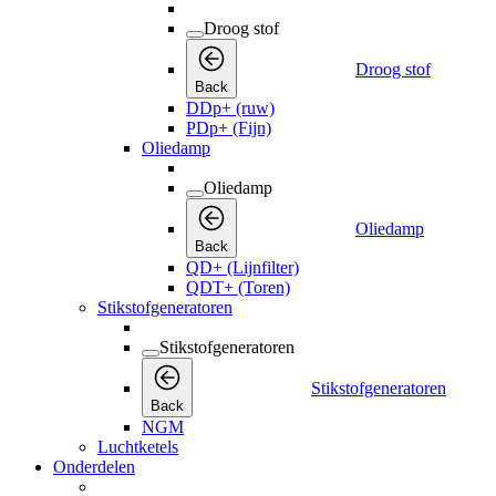
Droog stof
Droog stof
Back
DDp+ (ruw)
PDp+ (Fijn)
Oliedamp
Oliedamp
Oliedamp
Back
QD+ (Lijnfilter)
QDT+ (Toren)
Stikstofgeneratoren
Stikstofgeneratoren
Stikstofgeneratoren
Back
NGM
Luchtketels
Onderdelen