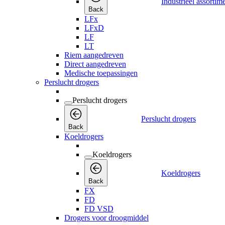
Industrieel assortim
Back
LFx
LFxD
LF
LT
Riem aangedreven
Direct aangedreven
Medische toepassingen
Perslucht drogers
Perslucht drogers
Perslucht drogers
Back
Koeldrogers
Koeldrogers
Koeldrogers
Back
FX
FD
FD VSD
Drogers voor droogmiddel