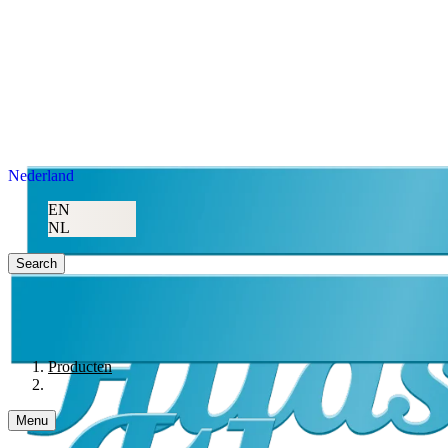
Nederland
EN
NL
Search
Producten
Menu