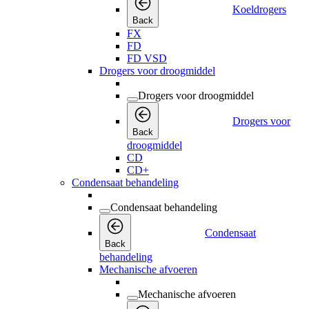
Koeldrogers
Back
FX
FD
FD VSD
Drogers voor droogmiddel
Drogers voor droogmiddel
Drogers voor
Back
droogmiddel
CD
CD+
Condensaat behandeling
Condensaat behandeling
Condensaat
Back
behandeling
Mechanische afvoeren
Mechanische afvoeren