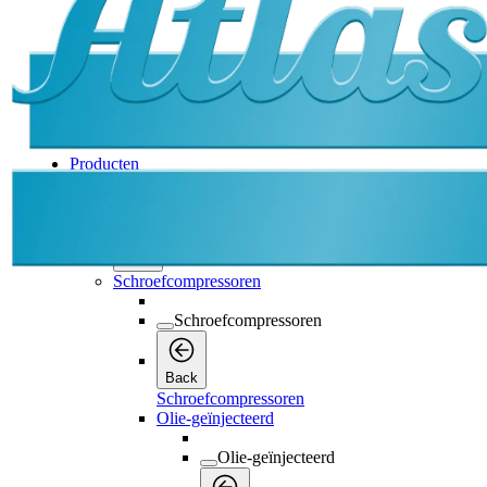
Producten
Producten
Producten
Back
Schroefcompressoren
Schroefcompressoren
Back
Schroefcompressoren
Olie-geïnjecteerd
Olie-geïnjecteerd