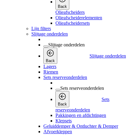
Back
Olieafscheiders
Olieafscheiderelementen
Olieafscheidersets
Lijn filters
Slijtage onderdelen
Slijtage onderdelen
Slijtage onderdelen
Back
Lagers
Riemen
Sets reserveonderdelen
Sets reserveonderdelen
Sets
Back
reserveonderdelen
Pakkingen en afdichtingen
Klepsets
Geluiddemper & Ontluchter & Demper
Afvoerkleppen