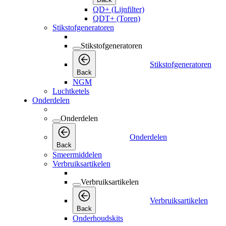
QD+ (Lijnfilter)
QDT+ (Toren)
Stikstofgeneratoren
Stikstofgeneratoren
Stikstofgeneratoren
Back
NGM
Luchtketels
Onderdelen
Onderdelen
Onderdelen
Back
Smeermiddelen
Verbruiksartikelen
Verbruiksartikelen
Verbruiksartikelen
Back
Onderhoudskits