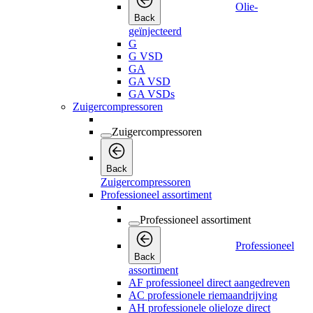
Olie-
Back
geïnjecteerd
G
G VSD
GA
GA VSD
GA VSDs
Zuigercompressoren
Zuigercompressoren
Back
Zuigercompressoren
Professioneel assortiment
Professioneel assortiment
Professioneel
Back
assortiment
AF professioneel direct aangedreven
AC professionele riemaandrijving
AH professionele olieloze direct