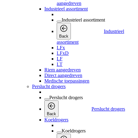
aangedreven
Industrieel assortiment
Industrieel assortiment
Industrieel
Back
assortiment
LFx
LFxD
LF
LT
Riem aangedreven
Direct aangedreven
Medische toepassingen
Perslucht drogers
Perslucht drogers
Perslucht drogers
Back
Koeldrogers
Koeldrogers