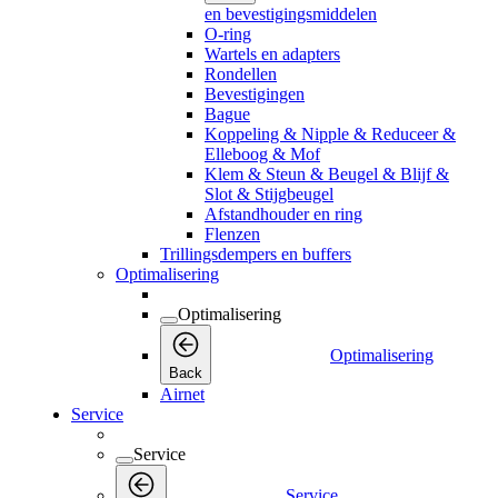
en bevestigingsmiddelen
O-ring
Wartels en adapters
Rondellen
Bevestigingen
Bague
Koppeling & Nipple & Reduceer &
Elleboog & Mof
Klem & Steun & Beugel & Blijf &
Slot & Stijgbeugel
Afstandhouder en ring
Flenzen
Trillingsdempers en buffers
Optimalisering
Optimalisering
Optimalisering
Back
Airnet
Service
Service
Service