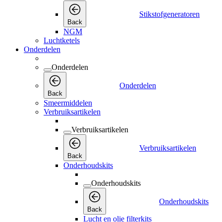
Onderdelen
Onderdelen
Back
Smeermiddelen
Verbruiksartikelen
Verbruiksartikelen
Verbruiksartikelen
Back
Onderhoudskits
Onderhoudskits
Onderhoudskits
Back
Lucht en olie filterkits
Service Kits
Droogmiddel kits
Koeler kits
Droger Kits
Lucht filters
Lucht filters