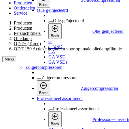
Oliedamp
G
QDT+ (Toren)
G VSD
QDT 150 Actieve kooltoren voor optimale oliedampfiltratie
GA
GA VSD
Menu
GA VSDs
Zuigercompressoren
Zuigercompressoren
Zuigercompressoren
Back
Professioneel assortiment
Professioneel assortiment
Professioneel assor
Back
AF professioneel direct aangedreven
AC professionele riemaandrijving
AH professionele olieloze direct aangedrev
Industrieel assortiment
Industrieel assortiment