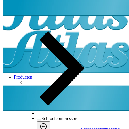
Producten
Producten
Producten
Back
Schroefcompressoren
Schroefcompressoren
Schroefcompressoren
Producten
Back
Onderdelen
Olie-geïnjecteerd
Service
Olie-geïnjecteerd
Producten
Producten
Olie-geïnjecteerd
Persluchtfilters
Back