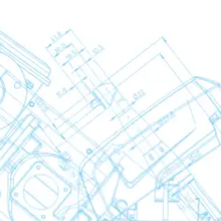
middel
ren
ren