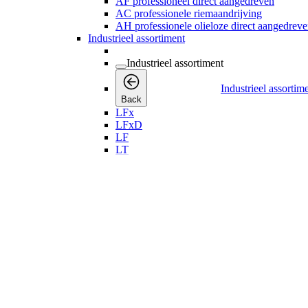
Industrieel assortim
Back
LFx
LFxD
LF
LT
Riem aangedreven
Direct aangedreven
Medische toepassingen
Perslucht drogers
Perslucht drogers
Perslucht drogers
Back
Koeldrogers
Koeldrogers
Koeldrogers
Back
FX
FD
FD VSD
Drogers voor droogmiddel