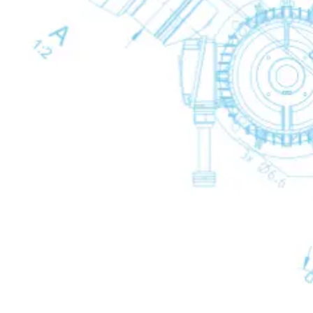
Back
IWD
Olie- en waterafscheiders
Olie- en waterafscheiders
Olie- en waterafsch
Back
OSC
Persluchtfilters
Persluchtfilters
Persluchtfilters
Back
Samenvoegen
Samenvoegen
Samenvoegen
Back
UD+ (Ruw en fijn)
DD+ (ruw)
PD+ (Prima)
Droog stof