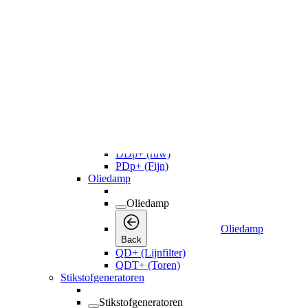
Droog stof
Droog stof
Back
DDp+ (ruw)
PDp+ (Fijn)
Oliedamp
Oliedamp
Oliedamp
Back
QD+ (Lijnfilter)
QDT+ (Toren)
Stikstofgeneratoren
Stikstofgeneratoren
Stikstofgeneratoren
Back
NGM
Luchtketels
Onderdelen