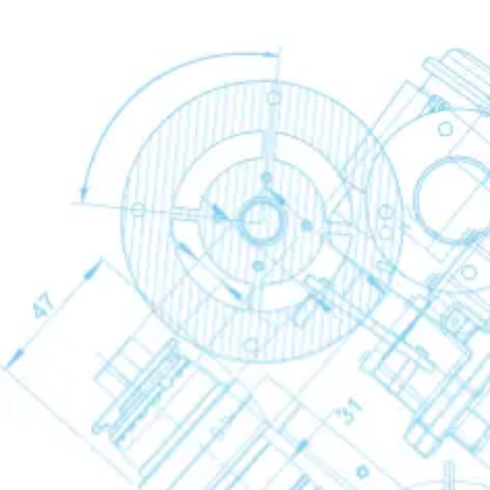
Drogers voor droogmiddel
Drogers voor droog
Back
CD
CD+
Condensaat behandeling
Condensaat behandeling
Condensaat behandeling
Back
Mechanische afvoeren
Mechanische afvoeren
Mechanische afvoe
Back
WD
Elektronische afvoeren
Elektronische afvoeren
Elektronische afvoe