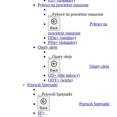
PD+ (dokładny)
Pyłowe na powietrze osuszone
Pyłowe na powietrze osuszone
Pyłowe na
Back
powietrze osuszone
DDp+ (zgrubny)
PDp+ (dokładny)
Opary oleju
Opary oleju
Opary oleju
Back
QD+ (filtr liniowy)
QDT+ (wieża)
Przewiń Sprężarki
Przewiń Sprężarki
Przewiń Sprężarki
Back
SF+