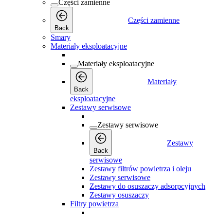
Części zamienne
Części zamienne
Back
Smary
Materiały eksploatacyjne
Materiały eksploatacyjne
Materiały
Back
eksploatacyjne
Zestawy serwisowe
Zestawy serwisowe
Zestawy
Back
serwisowe
Zestawy filtrów powietrza i oleju
Zestawy serwisowe
Zestawy do osuszaczy adsorpcyjnych
Zestawy osuszaczy
Filtry powietrza