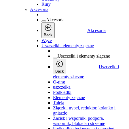
Rury
Akcesoria
Akcesoria
Akcesoria
Back
Węże
Uszczelki i elementy złączne
Uszczelki i elementy złączne
Uszczelki i
Back
elementy złączne
O-ring
uszczelka
Podkładki
Elementy złączne
Tuleja
Złączki, nypel, reduktor, kolanko i
gniazdo
Zacisk i wspornik, podpora,
wspornik, blokada i strzemię
Podkładka dystansowa i pierścień