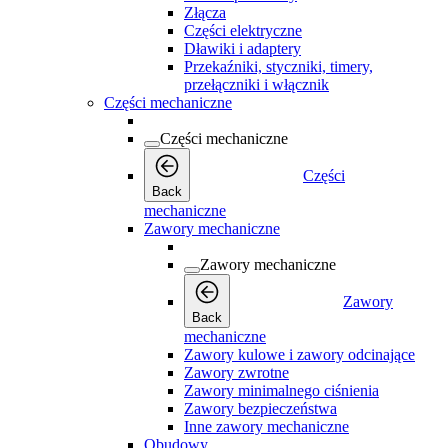
Złącza
Części elektryczne
Dławiki i adaptery
Przekaźniki, styczniki, timery,
przełączniki i włącznik
Części mechaniczne
Części mechaniczne
Części
Back
mechaniczne
Zawory mechaniczne
Zawory mechaniczne
Zawory
Back
mechaniczne
Zawory kulowe i zawory odcinające
Zawory zwrotne
Zawory minimalnego ciśnienia
Zawory bezpieczeństwa
Inne zawory mechaniczne
Obudowy