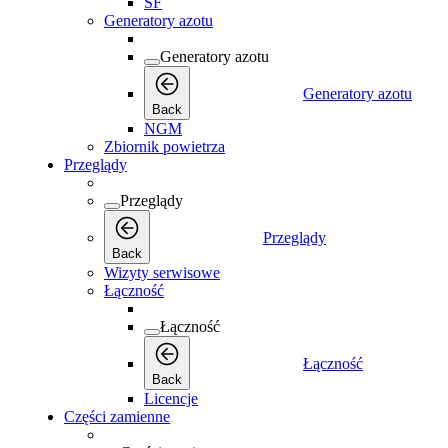
SF
Generatory azotu
Generatory azotu
Generatory azotu
Back
NGM
Zbiornik powietrza
Przeglądy
Przeglądy
Przeglądy
Back
Wizyty serwisowe
Łączność
Łączność
Łączność
Back
Licencje
Części zamienne