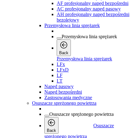
AF profesjonalny napęd bezpośredni
AC profesjonalny napęd pasowy
AH profesjonalny napęd bezpośredni
bezolejowy
Przemysłowa linia sprężarek
Przemysłowa linia sprężarek
Back
Przemysłowa linia sprężarek
LFx
LFxD
LF
LT
Napęd pasowy
Napęd bezpośredni
Zastosowania medyczne
Osuszacze sprężonego powietrza
Osuszacze sprężonego powietrza
Osuszacze
Back
sprężonego powietrza