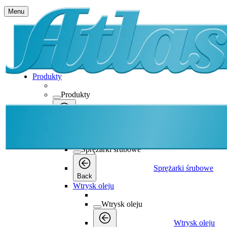
Menu
Produkty
Produkty
Produkty
Back
Sprężarki śrubowe
Sprężarki śrubowe
Sprężarki śrubowe
Back
Wtrysk oleju
Wtrysk oleju
Wtrysk oleju