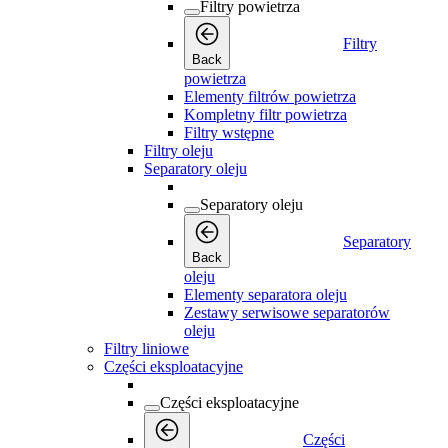
Filtry powietrza
Filtry
Back
powietrza
Elementy filtrów powietrza
Kompletny filtr powietrza
Filtry wstępne
Filtry oleju
Separatory oleju
Separatory oleju
Separatory
Back
oleju
Elementy separatora oleju
Zestawy serwisowe separatorów
oleju
Filtry liniowe
Części eksploatacyjne
Części eksploatacyjne
Części