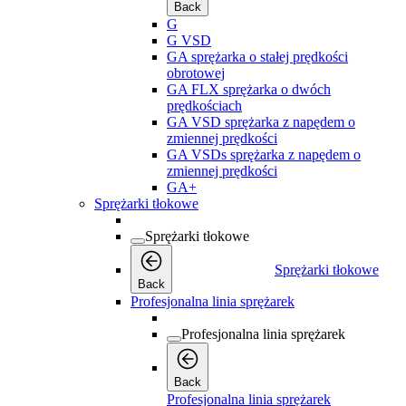
Back
G
G VSD
GA sprężarka o stałej prędkości
obrotowej
GA FLX sprężarka o dwóch
prędkościach
GA VSD sprężarka z napędem o
zmiennej prędkości
GA VSDs sprężarka z napędem o
zmiennej prędkości
GA+
Sprężarki tłokowe
Sprężarki tłokowe
Sprężarki tłokowe
Back
Profesjonalna linia sprężarek
Profesjonalna linia sprężarek
Back
Profesjonalna linia sprężarek