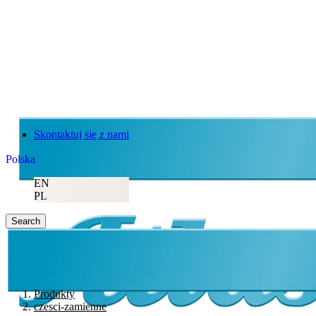
Skontaktuj się z nami
Polska
EN
PL
Search
Produkty
czesci-zamienne