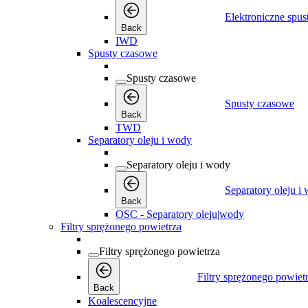
Elektroniczne spus
Back
IWD
Spusty czasowe
Spusty czasowe
Spusty czasowe
Back
TWD
Separatory oleju i wody
Separatory oleju i wody
Separatory oleju i
Back
OSC - Separatory oleju|wody
Filtry sprężonego powietrza
Filtry sprężonego powietrza
Filtry sprężonego powiet
Back
Koalescencyjne