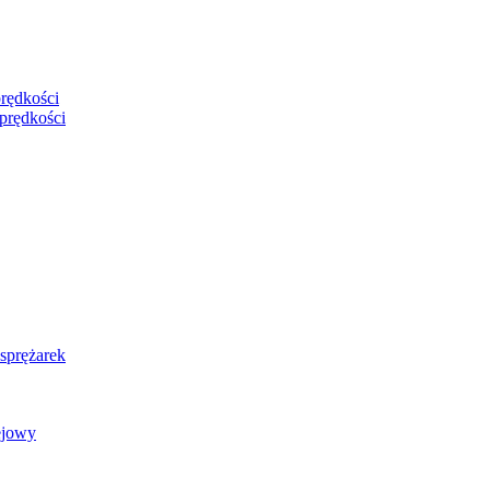
rędkości
prędkości
 sprężarek
ejowy