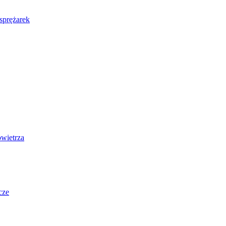
sprężarek
wietrza
cze