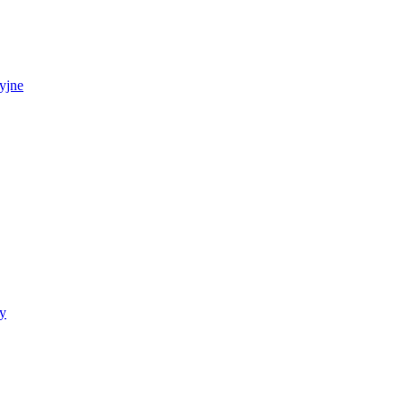
yjne
y