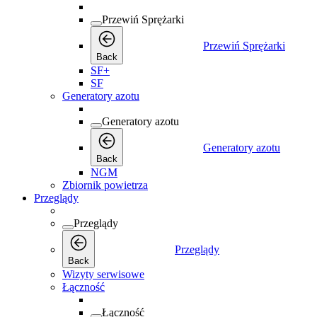
Przewiń Sprężarki
Przewiń Sprężarki
Back
SF+
SF
Generatory azotu
Generatory azotu
Generatory azotu
Back
NGM
Zbiornik powietrza
Przeglądy
Przeglądy
Przeglądy
Back
Wizyty serwisowe
Łączność
Łączność