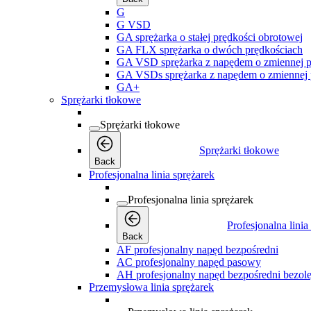
G
G VSD
GA sprężarka o stałej prędkości obrotowej
GA FLX sprężarka o dwóch prędkościach
GA VSD sprężarka z napędem o zmiennej p
GA VSDs sprężarka z napędem o zmiennej 
GA+
Sprężarki tłokowe
Sprężarki tłokowe
Sprężarki tłokowe
Back
Profesjonalna linia sprężarek
Profesjonalna linia sprężarek
Profesjonalna linia
Back
AF profesjonalny napęd bezpośredni
AC profesjonalny napęd pasowy
AH profesjonalny napęd bezpośredni bezol
Przemysłowa linia sprężarek