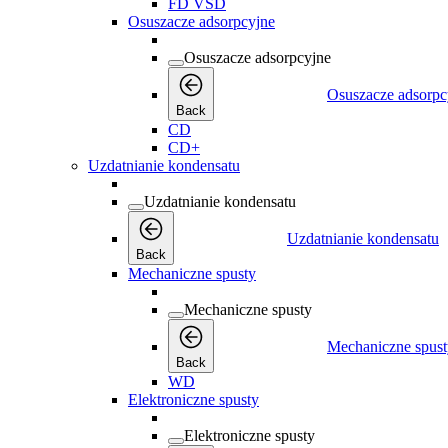
FD VSD
Osuszacze adsorpcyjne
Osuszacze adsorpcyjne
Osuszacze adsorpc
Back
CD
CD+
Uzdatnianie kondensatu
Uzdatnianie kondensatu
Uzdatnianie kondensatu
Back
Mechaniczne spusty
Mechaniczne spusty
Mechaniczne spust
Back
WD
Elektroniczne spusty
Elektroniczne spusty