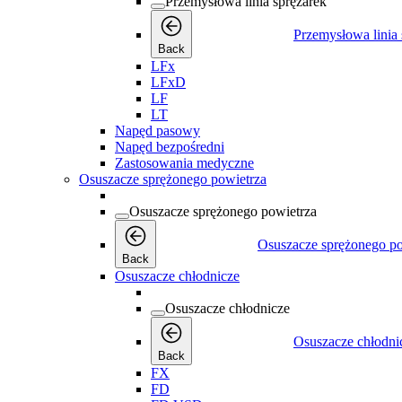
Przemysłowa linia sprężarek
Przemysłowa linia 
Back
LFx
LFxD
LF
LT
Napęd pasowy
Napęd bezpośredni
Zastosowania medyczne
Osuszacze sprężonego powietrza
Osuszacze sprężonego powietrza
Osuszacze sprężonego po
Back
Osuszacze chłodnicze
Osuszacze chłodnicze
Osuszacze chłodni
Back
FX
FD