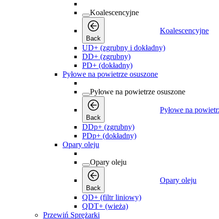
Koalescencyjne
Koalescencyjne
Back
UD+ (zgrubny i dokładny)
DD+ (zgrubny)
PD+ (dokładny)
Pyłowe na powietrze osuszone
Pyłowe na powietrze osuszone
Pyłowe na powietr
Back
DDp+ (zgrubny)
PDp+ (dokładny)
Opary oleju
Opary oleju
Opary oleju
Back
QD+ (filtr liniowy)
QDT+ (wieża)
Przewiń Sprężarki